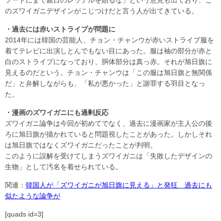
のズワイガニデザインがこじつけだと言う人が出てきている。
・過去には赤いストライプが問題に
2014年には韓国の芸能人、チョン・チャンウが赤いストライプ服を
着てテレビに出演しとんでもない目にあった。服は袖の部分が赤と
白のストライプになっており、胴体部分は真っ赤。それが旭日旗に
見えるのだという。チョン・チャンウは「この服は旭日旗と無関係
だ」と弁解しながらも、「私が悪かった」と謝罪する羽目となっ
た。
・漫画のズワイガニにも過剰反応
ズワイガニ論争は今回が初めてでなく、過去に漫画家が主人公の後
ろに旭日旗が描かれていると問題視したことがあった。しかしそれ
は旭日旗ではなくズワイガニだったことが判明。
このように誤解を受けてしまうズワイガニは「失敗したデザインの
生物」として汚名を着せられている。
関連：
韓国人が「ズワイガニが旭日旗に見える」と発狂 過去にも
似たような論争が
[quads id=3]