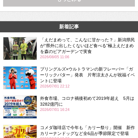
新着記事
「えだまめって、こんなに甘かった？」新潟県民
が“県外に出したくないほど食べる”極上えだまめ
を森のビアガーデンで実食
2026/08/05 11:06
プリングルズ×ウルトラマンの新フレーバー「ガ
ーリックバター」発表 片寄涼太さんが祝福イベ
ントに登場
2026/07/01 22:12
外食市場、コロナ禍後初めて2019年超え 5月は
3282億円に
2026/07/01 16:24
コメダ珈琲店で今年も「カリー祭り」開催 新作
カリーナンドッグなど全6品が季節限定で登場