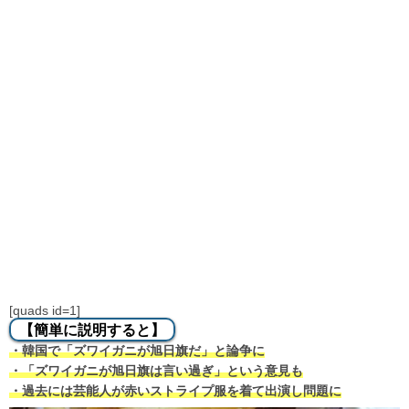
[quads id=1]
【簡単に説明すると】
・韓国で「ズワイガニが旭日旗だ」と論争に
・「ズワイガニが旭日旗は言い過ぎ」という意見も
・過去には芸能人が赤いストライプ服を着て出演し問題に