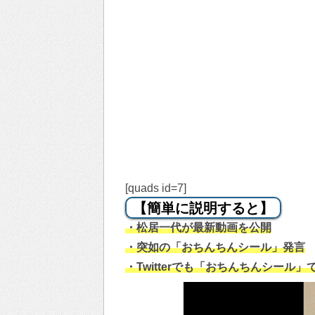
[quads id=7]
【簡単に説明すると】
・松居一代が最新動画を公開
・突如の「おちんちんシール」発言
・Twitterでも「おちんちんシール