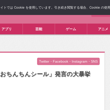
では Cookie を使用しています。引き続き閲覧する場合、Cookie の
について
広告掲載について
お問い合わせ
タレコミ
アプリ
芸能
ゲーム
アニメ
Twitter・Facebook・Instagram・SNS
「おちんちんシール」発言の大暴挙