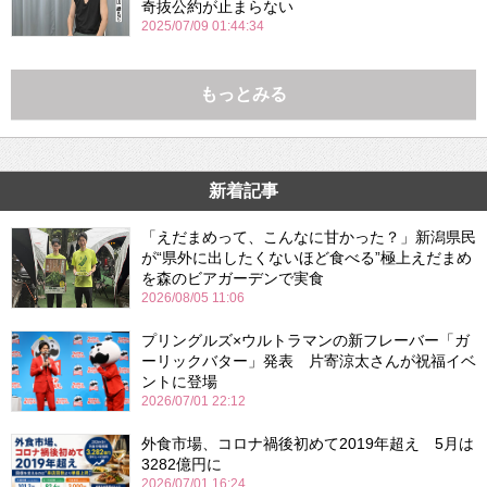
奇抜公約が止まらない
2025/07/09 01:44:34
もっとみる
新着記事
「えだまめって、こんなに甘かった？」新潟県民
が“県外に出したくないほど食べる”極上えだまめ
を森のビアガーデンで実食
2026/08/05 11:06
プリングルズ×ウルトラマンの新フレーバー「ガ
ーリックバター」発表 片寄涼太さんが祝福イベ
ントに登場
2026/07/01 22:12
外食市場、コロナ禍後初めて2019年超え 5月は
3282億円に
2026/07/01 16:24