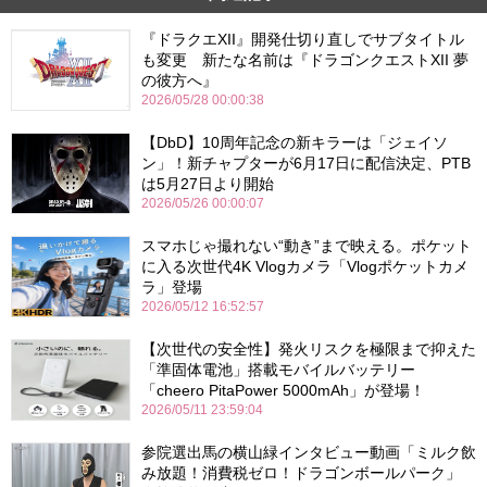
『ドラクエXII』開発仕切り直しでサブタイトル
も変更 新たな名前は『ドラゴンクエストXII 夢
の彼方へ』
2026/05/28 00:00:38
【DbD】10周年記念の新キラーは「ジェイソ
ン」！新チャプターが6月17日に配信決定、PTB
は5月27日より開始
2026/05/26 00:00:07
スマホじゃ撮れない“動き”まで映える。ポケット
に入る次世代4K Vlogカメラ「Vlogポケットカメ
ラ」登場
2026/05/12 16:52:57
【次世代の安全性】発火リスクを極限まで抑えた
「準固体電池」搭載モバイルバッテリー
「cheero PitaPower 5000mAh」が登場！
2026/05/11 23:59:04
参院選出馬の横山緑インタビュー動画「ミルク飲
み放題！消費税ゼロ！ドラゴンボールパーク」