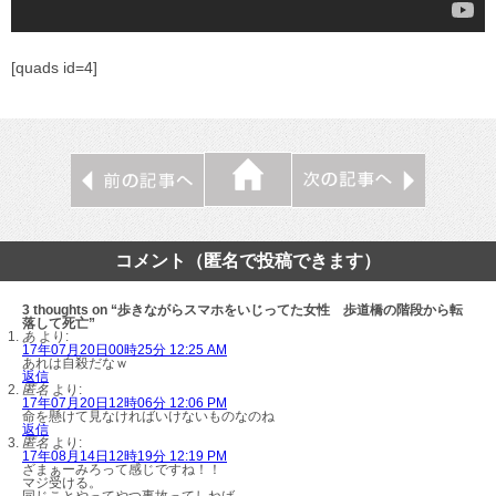
[quads id=4]
コメント（匿名で投稿できます）
3 thoughts on “歩きながらスマホをいじってた女性 歩道橋の階段から転
落して死亡”
あ
より:
17年07月20日00時25分 12:25 AM
あれは自殺だなｗ
返信
匿名
より:
17年07月20日12時06分 12:06 PM
命を懸けて見なければいけないものなのね
返信
匿名
より:
17年08月14日12時19分 12:19 PM
ざまぁーみろって感じですね！！
マジ受ける。
同じことやってやつ事故ってしねば