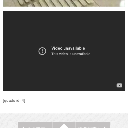
[quads id=4]