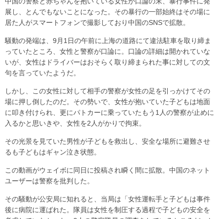
中国の警察と赤ちゃんを抱いている女性が口論の末、暴行事件に発
展し、とんでもないことになった。その暴行の一部始終はその場に
居た人がスマートフォンで撮影しており中国のSNSで拡散。
騒動の発端は、9月1日の午前に上海の道路にて違法駐車を取り締ま
っていたところ、女性と警察が口論に。口論の詳細は開かれていな
いが、女性はドライバーはおそらく取り締まられた事に対しての文
句を言っていたようだ。
しかし、この女性に対して相手の警察が女性の足を引っかけてその
場に押し倒したのだ。その勢いで、女性が抱いていた子どもは地面
に叩き付けられ、更にパトカーに乗っていたもう1人の警察が止めに
入るかと思いきや、女性を2人がかりで拘束。
その光景を見ていた男性が子どもを救出し、安全な場所に避難させ
るも子どもはギャン泣き状態。
この動画がウェイボに同日に投稿され瞬く間に拡散。中国のネット
ユーザーは警察を批判した。
その騒動が公安局に知れると、当局は「女性運転手と子どもは事件
後に病院に運ばれた。隊員は女性を制圧する過程で子どもの安全を