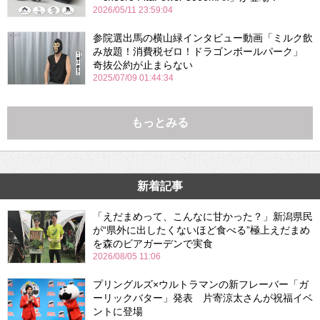
2026/05/11 23:59:04
参院選出馬の横山緑インタビュー動画「ミルク飲
み放題！消費税ゼロ！ドラゴンボールパーク」
奇抜公約が止まらない
2025/07/09 01:44:34
もっとみる
新着記事
「えだまめって、こんなに甘かった？」新潟県民
が“県外に出したくないほど食べる”極上えだまめ
を森のビアガーデンで実食
2026/08/05 11:06
プリングルズ×ウルトラマンの新フレーバー「ガ
ーリックバター」発表 片寄涼太さんが祝福イベ
ントに登場