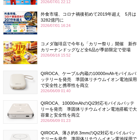
2026/07/01 22:12
外食市場、コロナ禍後初めて2019年超え 5月は
3282億円に
2026/07/01 16:24
コメダ珈琲店で今年も「カリー祭り」開催 新作
カリーナンドッグなど全6品が季節限定で登場
2026/06/16 15:52
QIROCA、ケーブル内蔵の10000mAhモバイルバ
ッテリーを発売 準固体リチウムイオン電池採用
で安全性と携帯性を両立
2026/06/09 01:40
QIROCA、10000mAhのQi2対応モバイルバッテ
リーを発売 準固体リチウムイオン電池搭載で大
容量と安全性を両立
2026/06/09 01:23
QIROCA、薄さ約8.3mmのQi2対応モバイルバッ
テリーを発売 準固体リチウムイオン電池採用で