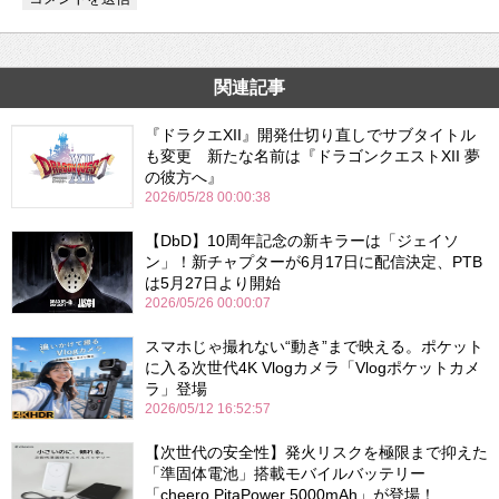
関連記事
『ドラクエXII』開発仕切り直しでサブタイトル
も変更 新たな名前は『ドラゴンクエストXII 夢
の彼方へ』
2026/05/28 00:00:38
【DbD】10周年記念の新キラーは「ジェイソ
ン」！新チャプターが6月17日に配信決定、PTB
は5月27日より開始
2026/05/26 00:00:07
スマホじゃ撮れない“動き”まで映える。ポケット
に入る次世代4K Vlogカメラ「Vlogポケットカメ
ラ」登場
2026/05/12 16:52:57
【次世代の安全性】発火リスクを極限まで抑えた
「準固体電池」搭載モバイルバッテリー
「cheero PitaPower 5000mAh」が登場！