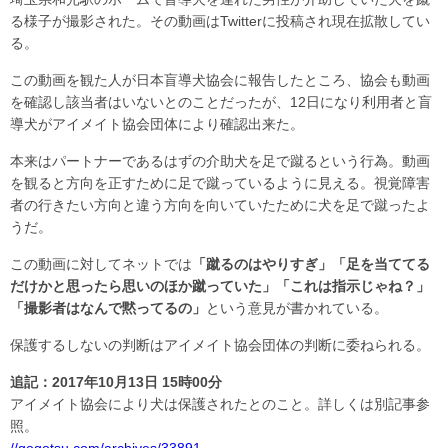
る様子が撮影された。その動画はTwitterに投稿され現在拡散してい
る。
この動画を観た人が日本盲導犬協会に報告したところ、協会も動画
を確認し該当者はいないとのことだったが、12日になり利用者と盲
導犬がアイメイト協会団体により確認出来た。
本来はパートナーであるはずの介助犬を足で蹴るという行為。動画
を観ると方向を正すために足で蹴っているように見える。視覚障害
者の行きたい方向と違う方向を向いていたために犬を足で蹴ったよ
うだ。
この動画に対してネットでは
「蹴るのはやりすぎ」「足を当ててる
だけかと思ったら思いのほか蹴っていた」「これは指示じゃね？」
「撮影者はなんで黙ってるの」
という意見が書かれている。
保護するしないの判断はアイメイト協会団体の判断に委ねられる。
追記：2017年10月13日 15時00分
アイメイト協会により犬は保護されたとのこと。詳しくは別記事参
照。