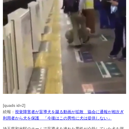
[quads id=2]
続報：
視覚障害者が盲導犬を蹴る動画が拡散 協会に通報が相次ぎ
利用者から犬を保護 「今後はこの男性に犬は提供しない」
埼玉県和光駅のホームで盲導犬を連れた男性が介助していた犬を蹴