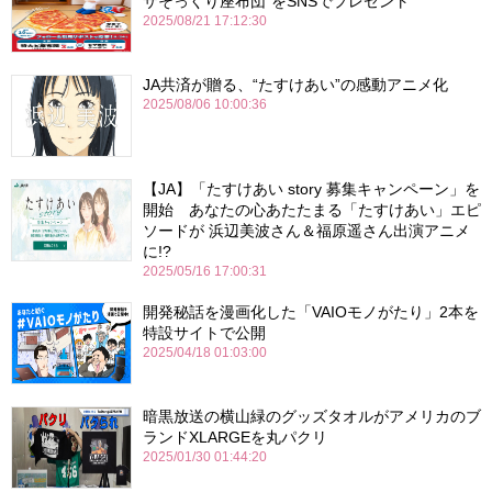
ザそっくり座布団”をSNSでプレゼント
2025/08/21 17:12:30
JA共済が贈る、“たすけあい”の感動アニメ化
2025/08/06 10:00:36
【JA】「たすけあい story 募集キャンペーン」を
開始 あなたの心あたたまる「たすけあい」エピ
ソードが 浜辺美波さん＆福原遥さん出演アニメ
に!?
2025/05/16 17:00:31
開発秘話を漫画化した「VAIOモノがたり」2本を
特設サイトで公開
2025/04/18 01:03:00
暗黒放送の横山緑のグッズタオルがアメリカのブ
ランドXLARGEを丸パクリ
2025/01/30 01:44:20