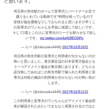
埼玉県の和光駅のホームで盲導犬にパートナーが足で
蹴りをいれている動画です?時間が経っているので
皆様が協会通報なりしておられると思いますが早くこ
の盲導犬のワンちゃんを早急に保護して欲しいです。
そして2度とこの人に盲導犬のリードを握らせなで欲し
いです。
pic.twitter.com/kpN3fEODPo
— らー (@zakuzaku4448)
2017年10月10日
埼玉県の和光市駅の盲導犬と利用者が分からないのが
怖いと思いました。東京都近辺の日本盲導犬協会とも
う一つアイメイト協会が東京都にあります。どちらも
該当無しであればこの和光市駅で撮られた利用者と盲
導犬は何処の施設の利用者か分からないのが怖い気が
します。
— らー (@zakuzaku4448)
2017年10月11日
この利用者と盲導犬のワンちゃんがアイメイト協会団
体が確認されたみたいでまもなく保護されるのではと