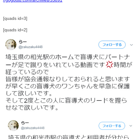
//gogotsu.com/archives/33891
[quads id=3]
[quads id=2]