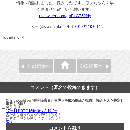
情報を確認しました。良かったです。ワンちゃんを早
く休ませて欲しいと思います。
pic.twitter.com/gaFkG732Np
— らー (@zakuzaku4448)
2017年10月11日
[quads id=4]
コメント（匿名で投稿できます）
One thought on “視覚障害者が盲導犬を蹴る動画が拡散 協会も犬を特定し
事態を把握”
匿名
より:
17年11月07日15時40分 3:40 PM
犬がまた蹴られるって身構えてる！
盲者は日頃から蹴り上げてるだろ！
返信
コメントを残す