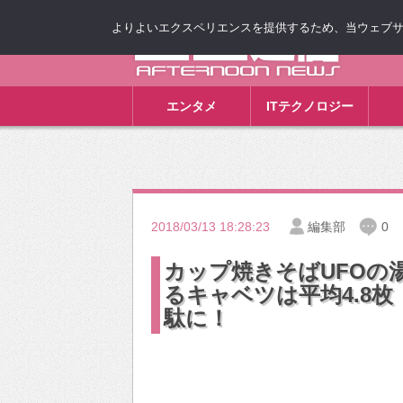
よりよいエクスペリエンスを提供するため、当ウェブサイト
ゴゴ通信
エンタメ
ITテクノロジー
2018/03/13 18:28:23
編集部
0
カップ焼きそばUFOの
るキャベツは平均4.8枚
駄に！