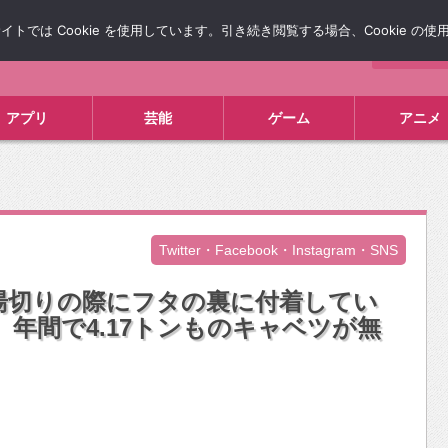
では Cookie を使用しています。引き続き閲覧する場合、Cookie の
について
広告掲載について
お問い合わせ
タレコミ
アプリ
芸能
ゲーム
アニメ
Twitter・Facebook・Instagram・SNS
湯切りの際にフタの裏に付着してい
 年間で4.17トンものキャベツが無