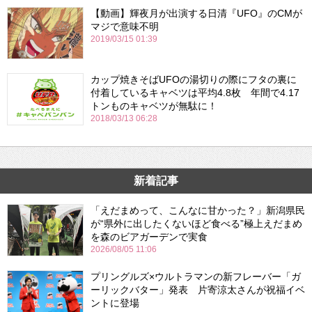
【動画】輝夜月が出演する日清『UFO』のCMが
マジで意味不明
2019/03/15 01:39
カップ焼きそばUFOの湯切りの際にフタの裏に
付着しているキャベツは平均4.8枚 年間で4.17
トンものキャベツが無駄に！
2018/03/13 06:28
新着記事
「えだまめって、こんなに甘かった？」新潟県民
が“県外に出したくないほど食べる”極上えだまめ
を森のビアガーデンで実食
2026/08/05 11:06
プリングルズ×ウルトラマンの新フレーバー「ガ
ーリックバター」発表 片寄涼太さんが祝福イベ
ントに登場