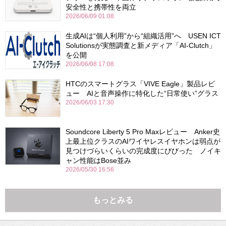
安全性と携帯性を両立
2026/06/09 01:08
生成AIは“個人利用”から“組織活用”へ USEN ICT
Solutionsが実態調査と新メディア「AI-Clutch」
を公開
2026/06/08 17:08
HTCのスマートグラス「VIVE Eagle」製品レビ
ュー AIと音声操作に特化した“日常使い”グラス
2026/06/03 17:30
Soundcore Liberty 5 Pro Maxレビュー Anker史
上最上位クラスのAIワイヤレスイヤホンは弱点が
見つけづらいくらいの完成度にびびった ノイキ
ャン性能はBose並み
2026/05/30 16:56
もっとみる