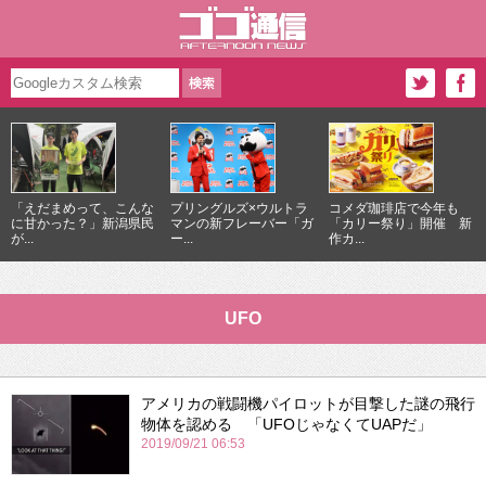
「えだまめって、こんな
プリングルズ×ウルトラ
コメダ珈琲店で今年も
に甘かった？」新潟県民
マンの新フレーバー「ガ
「カリー祭り」開催 新
が...
ー...
作カ...
UFO
アメリカの戦闘機パイロットが目撃した謎の飛行
物体を認める 「UFOじゃなくてUAPだ」
2019/09/21 06:53