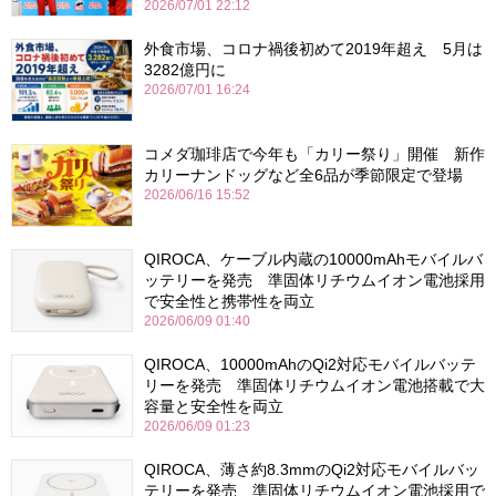
2026/07/01 22:12
外食市場、コロナ禍後初めて2019年超え 5月は
3282億円に
2026/07/01 16:24
コメダ珈琲店で今年も「カリー祭り」開催 新作
カリーナンドッグなど全6品が季節限定で登場
2026/06/16 15:52
QIROCA、ケーブル内蔵の10000mAhモバイルバ
ッテリーを発売 準固体リチウムイオン電池採用
で安全性と携帯性を両立
2026/06/09 01:40
QIROCA、10000mAhのQi2対応モバイルバッテ
リーを発売 準固体リチウムイオン電池搭載で大
容量と安全性を両立
2026/06/09 01:23
QIROCA、薄さ約8.3mmのQi2対応モバイルバッ
テリーを発売 準固体リチウムイオン電池採用で