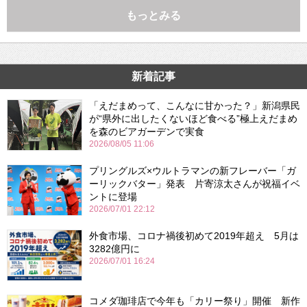
もっとみる
新着記事
「えだまめって、こんなに甘かった？」新潟県民
が“県外に出したくないほど食べる”極上えだまめ
を森のビアガーデンで実食
2026/08/05 11:06
プリングルズ×ウルトラマンの新フレーバー「ガ
ーリックバター」発表 片寄涼太さんが祝福イベ
ントに登場
2026/07/01 22:12
外食市場、コロナ禍後初めて2019年超え 5月は
3282億円に
2026/07/01 16:24
コメダ珈琲店で今年も「カリー祭り」開催 新作