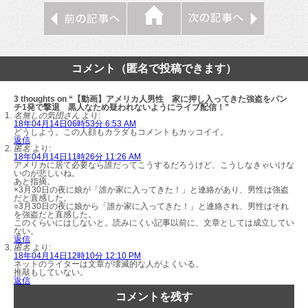
コメント（匿名で投稿できます）
3 thoughts on “【動画】アメリカ人男性 家に押し入ってきた強盗をパン
チ1発で撃退 黒人なため疑われないようにライブ配信！”
名無しの気団さん
より:
18年04月14日06時53分 6:53 AM
どうしよう。この人顔もカラダもコメントもカッコイイ。
返信
匿名
より:
18年04月14日11時26分 11:26 AM
アメリカに居て必要なら誰だってこうするだろうけど、こうしなきゃいけな
いのが悲しいね。
あと指摘。
×3月30日の夜に娘が「誰か家に入ってきた！」と連絡があり、男性は強盗
だと直感した。
○3月30日の夜に娘から「誰か家に入ってきた！」と連絡され、男性はそれ
を強盗だと直感した。
このくらいにはしないと。読みにくい記事以前に、文章としては成立してい
ない。
返信
匿名
より:
18年04月14日12時10分 12:10 PM
ネットのライターは文章が壊滅的な人がよくいる。
推敲もしていない。
返信
コメントを残す