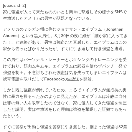
[quads id=2]
家に強盗が入って来たもののいとも簡単に撃退しその様子をSNSで
生放送したアメリカの男性が話題となっている。
アメリカのミシガン州に住むジョナサン・エイブラム（Jonathen
Abrams）という黒人男性。3月30日の夜に娘が「誰か家に入ってき
た！」と連絡があり、男性は強盗だと直感した。エイブラムはこの
家から去ったばかりだったが、すぐに引き返して行き強盗と遭遇。
この男性はパーソナルトレーナーとボクシングのトレーニングを受
けており、筋肉ムキムキ。エイブラムは武器を使わずパンチ一発で
強盗を制圧。不意討ちされた強盗は気を失ってしまいエイブラムは
携帯電話を取りだしてFacebookの生放送を開始。
しかし既に強盗が倒れているため、まるでエイブラムが無抵抗の男
性に暴力を振るったかのように見えたが、エイブラムは冷静に自分
は罪の無い人を攻撃したのではなく、家に侵入してきた強盗を制圧
したと説明。実は生放送をした理由は強盗を撃退した証拠でもあっ
たという。
すぐに警察が出動し強盗を警察に引き渡した。掴まった強盗は32歳