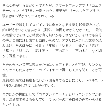
そんな夢が叶う日がやってきたぞ。スマートフォンアプリ『コエス
テーション』が17日に公開された。東芝がリリースしたアプリで、
現在はiOS版がリリースされている。
ユーザー登録をしてログイン後に例文となる文章を10個読み上げ、
約1時間待つとできあがり（実際に1時間もかからなかった）。最初
の段階ではそれほど精度が良く無いかもしれないが、それでも自分
の声が自由に話し出すと面白いものだ。アプリに入力した文章を読
み上げ、そのほかに「性別」「年齢」「明るさ」「硬さ」「喜び」
「怒り」「悲しみ」「話す速さ」「声の高さ」「声の太さ」など細
かく調整できる。
自分の作った音声は読ませた物はシェアすることが可能。リンクを
クリックした人はサイトのプレイヤーで再生して声を聞くことが可
能。
最初の段階では精度も低いが何回も育てることにより、レベル2、レ
ベル3と成長し精度も上がっていく。
そのほかの機能として「コエダシテコー！」というコンテンツがあ
り、居酒屋で使えるセリフや、ラッパーの声を自分の声でやらせる
というもの。