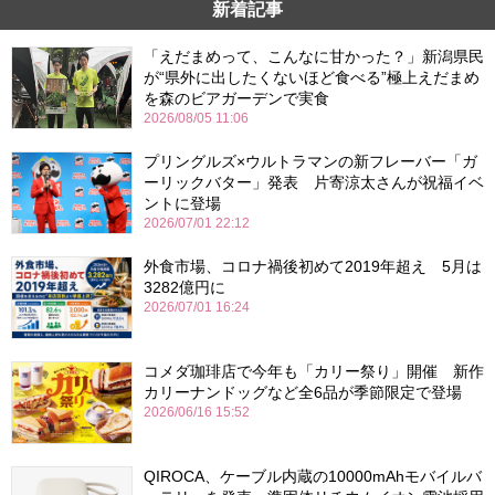
新着記事
「えだまめって、こんなに甘かった？」新潟県民
が“県外に出したくないほど食べる”極上えだまめ
を森のビアガーデンで実食
2026/08/05 11:06
プリングルズ×ウルトラマンの新フレーバー「ガ
ーリックバター」発表 片寄涼太さんが祝福イベ
ントに登場
2026/07/01 22:12
外食市場、コロナ禍後初めて2019年超え 5月は
3282億円に
2026/07/01 16:24
コメダ珈琲店で今年も「カリー祭り」開催 新作
カリーナンドッグなど全6品が季節限定で登場
2026/06/16 15:52
QIROCA、ケーブル内蔵の10000mAhモバイルバ