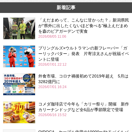
新着記事
「えだまめって、こんなに甘かった？」新潟県民
が“県外に出したくないほど食べる”極上えだまめ
を森のビアガーデンで実食
2026/08/05 11:06
プリングルズ×ウルトラマンの新フレーバー「ガ
ーリックバター」発表 片寄涼太さんが祝福イベ
ントに登場
2026/07/01 22:12
外食市場、コロナ禍後初めて2019年超え 5月は
3282億円に
2026/07/01 16:24
コメダ珈琲店で今年も「カリー祭り」開催 新作
カリーナンドッグなど全6品が季節限定で登場
2026/06/16 15:52
QIROCA、ケーブル内蔵の10000mAhモバイルバ