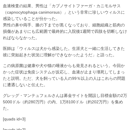
血液検査の結果、男性は「カプノサイトファーガ・カニモルサス
（capnocytophaga canimorsus）」という非常に珍しいウィルスに
感染していることが分かった。
男性の鼻や両手、膝の下までが黒くなっており、細胞組織と筋肉の
損傷があまりにも広範囲で最終的に入院後1週間で四肢を切断しなけ
ればならなかった。
医師は「ウィルスは犬から感染した。生涯犬と一緒に生活してきた
彼に突如起きた状況に理解ができなかったようだ」と語った。
この病原菌は健康や犬や猫の唾液からも発見されるという。今回か
かった症状は免疫システムが反応し、血液が止まり壊死してしまっ
たと説明。ただ、犬を飼っている人の99％以上の人はこれらの問題
に遭遇しないと伝えた。
グレッグ・マンテュフェルさんは募金サイトを開設し目標金額の2万
5000ドル（約280万円）の内、1万8100ドル（約202万円）を集め
た。
[quads id=3]
[quads id=2]