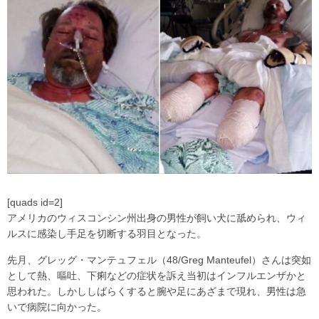
[quads id=2]
アメリカのウィスコンシン州出身の男性が飼い犬に舐められ、ウィ
ルスに感染し手足を切断する羽目となった。
先月、グレッグ・マンテュフェル（48/Greg Manteufel）さんは突如
として熱、嘔吐、下痢などの症状を訴え当初はインフルエンザかと
思われた。しかししばらくすると腕や足にあざまで現れ、男性は急
いで病院に向かった。