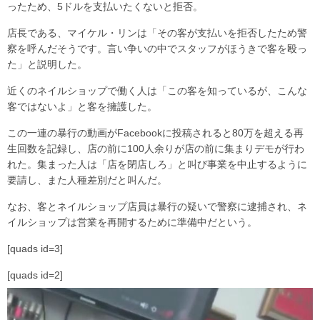
ったため、5ドルを支払いたくないと拒否。
店長である、マイケル・リンは「その客が支払いを拒否したため警
察を呼んだそうです。言い争いの中でスタッフがほうきで客を殴っ
た」と説明した。
近くのネイルショップで働く人は「この客を知っているが、こんな
客ではないよ」と客を擁護した。
この一連の暴行の動画がFacebookに投稿されると80万を超える再
生回数を記録し、店の前に100人余りが店の前に集まりデモが行わ
れた。集まった人は「店を閉店しろ」と叫び事業を中止するように
要請し、また人種差別だと叫んだ。
なお、客とネイルショップ店員は暴行の疑いで警察に逮捕され、ネ
イルショップは営業を再開するために準備中だという。
[quads id=3]
[quads id=2]