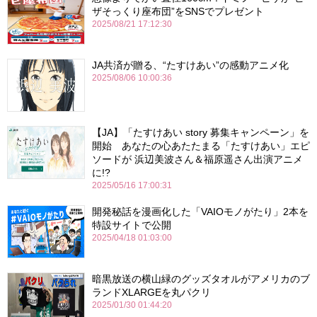
ザそっくり座布団”をSNSでプレゼント
2025/08/21 17:12:30
JA共済が贈る、“たすけあい”の感動アニメ化
2025/08/06 10:00:36
【JA】「たすけあい story 募集キャンペーン」を
開始 あなたの心あたたまる「たすけあい」エピ
ソードが 浜辺美波さん＆福原遥さん出演アニメ
に!?
2025/05/16 17:00:31
開発秘話を漫画化した「VAIOモノがたり」2本を
特設サイトで公開
2025/04/18 01:03:00
暗黒放送の横山緑のグッズタオルがアメリカのブ
ランドXLARGEを丸パクリ
2025/01/30 01:44:20