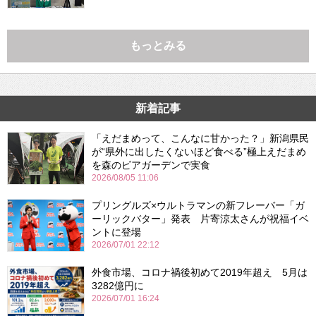
もっとみる
新着記事
「えだまめって、こんなに甘かった？」新潟県民
が“県外に出したくないほど食べる”極上えだまめ
を森のビアガーデンで実食
2026/08/05 11:06
プリングルズ×ウルトラマンの新フレーバー「ガ
ーリックバター」発表 片寄涼太さんが祝福イベ
ントに登場
2026/07/01 22:12
外食市場、コロナ禍後初めて2019年超え 5月は
3282億円に
2026/07/01 16:24