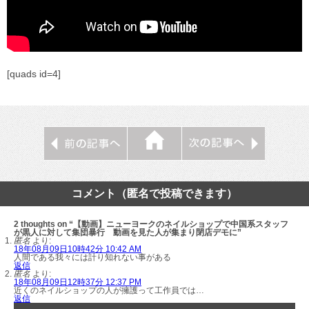
[quads id=4]
コメント（匿名で投稿できます）
2 thoughts on “【動画】ニューヨークのネイルショップで中国系スタッフ
が黒人に対して集団暴行 動画を見た人が集まり閉店デモに”
匿名
より:
18年08月09日10時42分 10:42 AM
人間である我々には計り知れない事がある
返信
匿名
より:
18年08月09日12時37分 12:37 PM
近くのネイルショップの人が擁護って工作員では…
返信