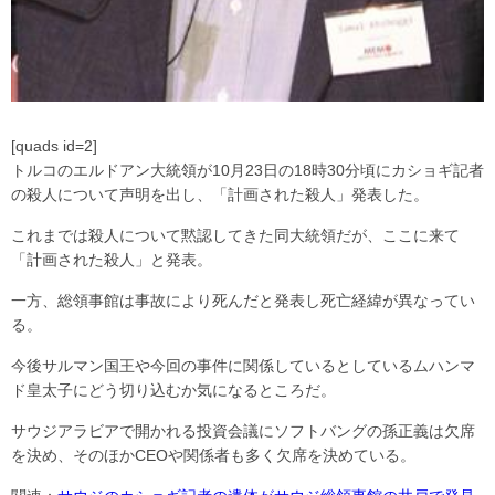
[quads id=2]
トルコのエルドアン大統領が10月23日の18時30分頃にカショギ記者
の殺人について声明を出し、「計画された殺人」発表した。
これまでは殺人について黙認してきた同大統領だが、ここに来て
「計画された殺人」と発表。
一方、総領事館は事故により死んだと発表し死亡経緯が異なってい
る。
今後サルマン国王や今回の事件に関係しているとしているムハンマ
ド皇太子にどう切り込むか気になるところだ。
サウジアラビアで開かれる投資会議にソフトバングの孫正義は欠席
を決め、そのほかCEOや関係者も多く欠席を決めている。