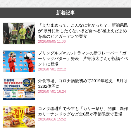
新着記事
「えだまめって、こんなに甘かった？」新潟県民
が“県外に出したくないほど食べる”極上えだまめ
を森のビアガーデンで実食
2026/08/05 11:06
プリングルズ×ウルトラマンの新フレーバー「ガ
ーリックバター」発表 片寄涼太さんが祝福イベ
ントに登場
2026/07/01 22:12
外食市場、コロナ禍後初めて2019年超え 5月は
3282億円に
2026/07/01 16:24
コメダ珈琲店で今年も「カリー祭り」開催 新作
カリーナンドッグなど全6品が季節限定で登場
2026/06/16 15:52