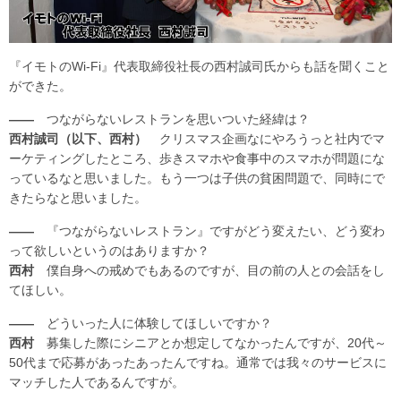
『イモトのWi-Fi』代表取締役社長の西村誠司氏からも話を聞くこと
ができた。
――
つながらないレストランを思いついた経緯は？
西村誠司（以下、西村）
クリスマス企画なにやろうっと社内でマ
ーケティングしたところ、歩きスマホや食事中のスマホが問題にな
っているなと思いました。もう一つは子供の貧困問題で、同時にで
きたらなと思いました。
――
『つながらないレストラン』ですがどう変えたい、どう変わ
って欲しいというのはありますか？
西村
僕自身への戒めでもあるのですが、目の前の人との会話をし
てほしい。
――
どういった人に体験してほしいですか？
西村
募集した際にシニアとか想定してなかったんですが、20代～
50代まで応募があったあったんですね。通常では我々のサービスに
マッチした人であるんですが。