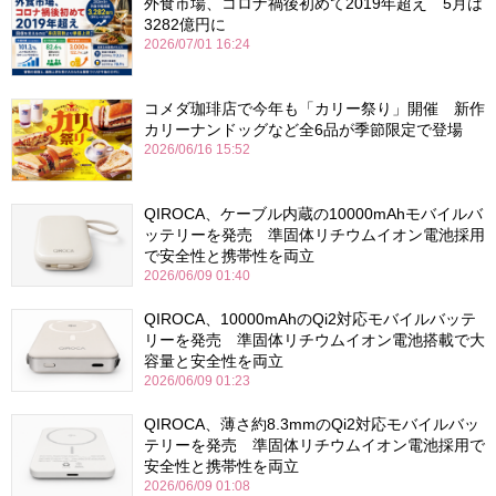
外食市場、コロナ禍後初めて2019年超え 5月は
3282億円に
2026/07/01 16:24
コメダ珈琲店で今年も「カリー祭り」開催 新作
カリーナンドッグなど全6品が季節限定で登場
2026/06/16 15:52
QIROCA、ケーブル内蔵の10000mAhモバイルバ
ッテリーを発売 準固体リチウムイオン電池採用
で安全性と携帯性を両立
2026/06/09 01:40
QIROCA、10000mAhのQi2対応モバイルバッテ
リーを発売 準固体リチウムイオン電池搭載で大
容量と安全性を両立
2026/06/09 01:23
QIROCA、薄さ約8.3mmのQi2対応モバイルバッ
テリーを発売 準固体リチウムイオン電池採用で
安全性と携帯性を両立
2026/06/09 01:08