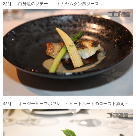
3品目：白身魚のソテー ～トムヤムクン風ソース～
4品目：オージービーフボワレ ～ビートルートのロースト添え～