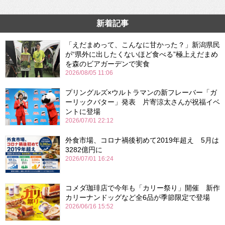
新着記事
「えだまめって、こんなに甘かった？」新潟県民
が“県外に出したくないほど食べる”極上えだまめ
を森のビアガーデンで実食
2026/08/05 11:06
プリングルズ×ウルトラマンの新フレーバー「ガ
ーリックバター」発表 片寄涼太さんが祝福イベ
ントに登場
2026/07/01 22:12
外食市場、コロナ禍後初めて2019年超え 5月は
3282億円に
2026/07/01 16:24
コメダ珈琲店で今年も「カリー祭り」開催 新作
カリーナンドッグなど全6品が季節限定で登場
2026/06/16 15:52