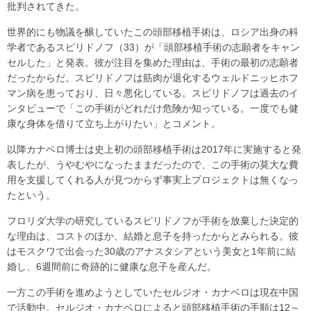
批判されてきた。
世界的にも物議を醸していたこの頭部移植手術は、ロシア出身の科
学者であるスピリドノフ（33）が「頭部移植手術の志願者をキャン
セルした」と発表。彼が注目を集めた理由は、手術の最初の志願者
だったからだ。スピリドノフは筋肉が退化するウェルドニッヒホフ
マン病を患っており、日々悪化している。スピリドノフは過去のイ
ンタビューで「この手術がどれだけ危険か知っている。一度でも健
康な身体を借りて立ち上がりたい」とコメント。
以降カナベロ博士は史上初の頭部移植手術は2017年に実施すると発
表したが、うやむやになったままだったので、この手術の莫大な費
用を支援してくれる人が見つからず事実上プロジェクトは無くなっ
たという。
フロリダ大学の研究しているスピリドノフが手術を放棄した決定的
な理由は、コストのほか、結婚と息子を持ったからとみられる。彼
はモスクワで出会った30歳のアナスタシアという美女と1年前に結
婚し、6週間前に奇跡的に健康な息子を産んだ。
一方この手術を進めようとしていたセルジオ・カナベロは現在中国
で活動中。セルジオ・カナベロによると頭部移植手術の手順は12～