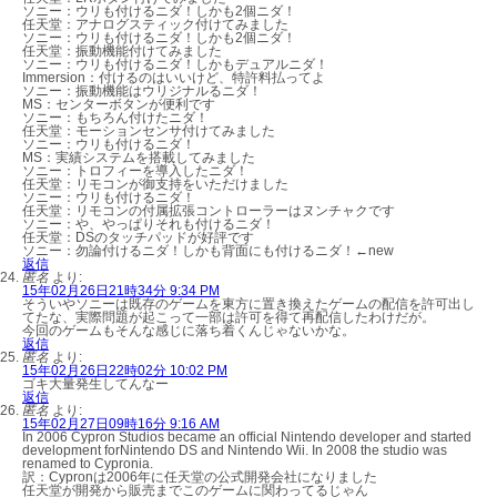
ソニー：ウリも付けるニダ！しかも2個ニダ！
任天堂：アナログスティック付けてみました
ソニー：ウリも付けるニダ！しかも2個ニダ！
任天堂：振動機能付けてみました
ソニー：ウリも付けるニダ！しかもデュアルニダ！
Immersion：付けるのはいいけど、特許料払ってよ
ソニー：振動機能はウリジナルるニダ！
MS：センターボタンが便利です
ソニー：もちろん付けたニダ！
任天堂：モーションセンサ付けてみました
ソニー：ウリも付けるニダ！
MS：実績システムを搭載してみました
ソニー：トロフィーを導入したニダ！
任天堂：リモコンが御支持をいただけました
ソニー：ウリも付けるニダ！
任天堂：リモコンの付属拡張コントローラーはヌンチャクです
ソニー：や、やっぱりそれも付けるニダ！
任天堂：DSのタッチパッドが好評です
ソニー：勿論付けるニダ！しかも背面にも付けるニダ！←new
返信
匿名
より:
15年02月26日21時34分 9:34 PM
そういやソニーは既存のゲームを東方に置き換えたゲームの配信を許可出し
てたな、実際問題が起こって一部は許可を得て再配信したわけだが。
今回のゲームもそんな感じに落ち着くんじゃないかな。
返信
匿名
より:
15年02月26日22時02分 10:02 PM
ゴキ大量発生してんなー
返信
匿名
より:
15年02月27日09時16分 9:16 AM
In 2006 Cypron Studios became an official Nintendo developer and started
development forNintendo DS and Nintendo Wii. In 2008 the studio was
renamed to Cypronia.
訳：Cypronは2006年に任天堂の公式開発会社になりました
任天堂が開発から販売までこのゲームに関わってるじゃん