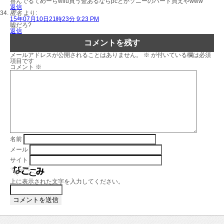
喜んでるてめーらwiiu買う金あるならpcとかソニーのハード買えやwww
返信
匿名
より:
15年07月10日21時23分 9:23 PM
嘘だろ?
返信
コメントを残す
メールアドレスが公開されることはありません。
※
が付いている欄は必須
項目です
コメント
※
名前
メール
サイト
上に表示された文字を入力してください。