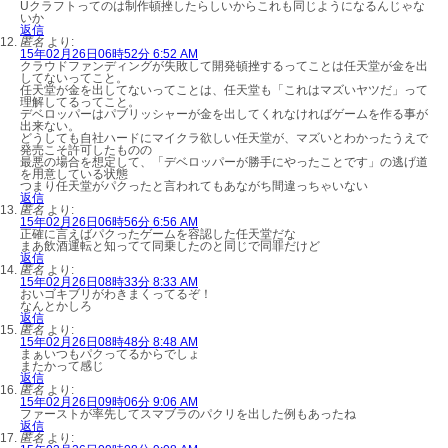
Uクラフトってのは制作頓挫したらしいからこれも同じようになるんじゃな
いか
返信
匿名
より:
15年02月26日06時52分 6:52 AM
クラウドファンディングが失敗して開発頓挫するってことは任天堂が金を出
してないってこと。
任天堂が金を出してないってことは、任天堂も「これはマズいヤツだ」って
理解してるってこと。
デベロッパーはパブリッシャーが金を出してくれなければゲームを作る事が
出来ない。
どうしても自社ハードにマイクラ欲しい任天堂が、マズいとわかったうえで
発売こそ許可したものの
最悪の場合を想定して、「デベロッパーが勝手にやったことです」の逃げ道
を用意している状態
つまり任天堂がパクったと言われてもあながち間違っちゃいない
返信
匿名
より:
15年02月26日06時56分 6:56 AM
正確に言えばパクったゲームを容認した任天堂だな
まあ飲酒運転と知ってて同乗したのと同じで同罪だけど
返信
匿名
より:
15年02月26日08時33分 8:33 AM
おいゴキブリがわきまくってるぞ！
なんとかしろ
返信
匿名
より:
15年02月26日08時48分 8:48 AM
まぁいつもパクってるからでしょ
またかって感じ
返信
匿名
より:
15年02月26日09時06分 9:06 AM
ファーストが率先してスマブラのパクリを出した例もあったね
返信
匿名
より: