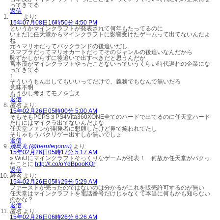
ってきてる
返信
より:
15年07月08日16時50分 4:50 PM
というかマインクラフトが発表されて何年もたってるのに
いまだに任天堂からマインクラフトに影響受けたゲームって出てないんだよ
ね
元々マリオだってパックランドの後追いだし
スマブラだってマリオカートだってそのジャンルの後追いなんだから
恥ずかしがらずに後追いで出すべきだと思うんだが
宮本茂がマインクラフトやったことないっていうくらい時代遅れの企業にな
ってきてる
↑
そういうもん出してもいいってだけで、義務でもなんで無いだろ
意味不明
もう少し考えてモノを言え
返信
匿名
より:
15年02月26日05時00分 5:00 AM
そもそもPCPS３PS4Vita360XONE全てのハードで出てるのに任天堂ハード
だけにはマイクラ出てないんだよな
任天堂ファンが開発者に懇願したけど鼻で笑われてたし
そりゃもうパクリゲー出すしか無いでしょ
返信
焼鳥丸 (@berufegooru)
より:
15年02月26日05時17分 5:17 AM
» WiiUにマインクラフトそっくりなゲームが発表！ 何故か任天堂がパクっ
たことに
http://t.co/oYdBpooKQr
返信
匿名
より:
15年02月26日05時29分 5:29 AM
ファーストが売ったのではないのは分かるがこれを販売許可するのが無い
任天堂はマインクラフトを電話番号だけじゃなくて本当に何もかも知らない
のかな？
返信
匿名
より:
15年02月26日06時26分 6:26 AM