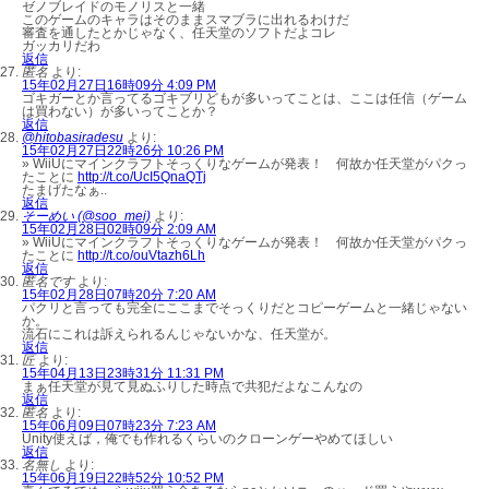
ゼノブレイドのモノリスと一緒
このゲームのキャラはそのままスマブラに出れるわけだ
審査を通したとかじゃなく、任天堂のソフトだよコレ
ガッカリだわ
返信
匿名
より:
15年02月27日16時09分 4:09 PM
ゴキガーとか言ってるゴキブリどもが多いってことは、ここは任信（ゲーム
は買わない）が多いってことか？
返信
@hitobasiradesu
より:
15年02月27日22時26分 10:26 PM
» WiiUにマインクラフトそっくりなゲームが発表！ 何故か任天堂がパクっ
たことに
http://t.co/UcI5QnaQTj
たまげたなぁ..
返信
そーめい (@soo_mei)
より:
15年02月28日02時09分 2:09 AM
» WiiUにマインクラフトそっくりなゲームが発表！ 何故か任天堂がパクっ
たことに
http://t.co/ouVtazh6Lh
返信
匿名です
より:
15年02月28日07時20分 7:20 AM
パクリと言っても完全にここまでそっくりだとコピーゲームと一緒じゃない
か。
流石にこれは訴えられるんじゃないかな、任天堂が。
返信
匠
より:
15年04月13日23時31分 11:31 PM
まぁ任天堂が見て見ぬふりした時点で共犯だよなこんなの
返信
匿名
より:
15年06月09日07時23分 7:23 AM
Unity使えば，俺でも作れるくらいのクローンゲーやめてほしい
返信
名無し
より:
15年06月19日22時52分 10:52 PM