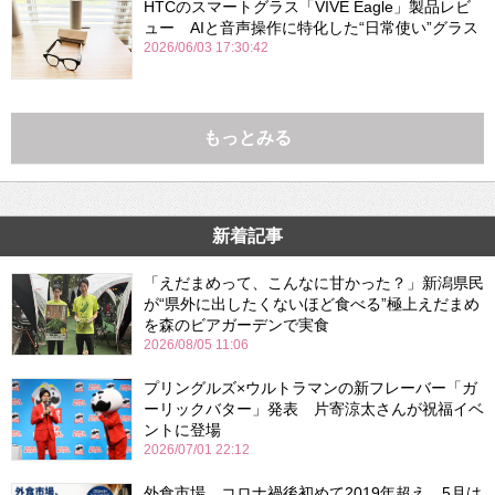
HTCのスマートグラス「VIVE Eagle」製品レビ
ュー AIと音声操作に特化した“日常使い”グラス
2026/06/03 17:30:42
もっとみる
新着記事
「えだまめって、こんなに甘かった？」新潟県民
が“県外に出したくないほど食べる”極上えだまめ
を森のビアガーデンで実食
2026/08/05 11:06
プリングルズ×ウルトラマンの新フレーバー「ガ
ーリックバター」発表 片寄涼太さんが祝福イベ
ントに登場
2026/07/01 22:12
外食市場、コロナ禍後初めて2019年超え 5月は