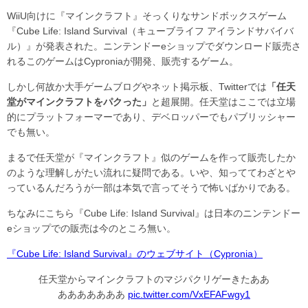
WiiU向けに『マインクラフト』そっくりなサンドボックスゲーム
『Cube Life: Island Survival（キューブライフ アイランドサバイバ
ル）』が発表された。ニンテンドーeショップでダウンロード販売さ
れるこのゲームはCyproniaが開発、販売するゲーム。
しかし何故か大手ゲームブログやネット掲示板、Twitterでは
「任天
堂がマインクラフトをパクった」
と超展開。任天堂はここでは立場
的にプラットフォーマーであり、デベロッパーでもパブリッシャー
でも無い。
まるで任天堂が『マインクラフト』似のゲームを作って販売したか
のような理解しがたい流れに疑問である。いや、知っててわざとや
っているんだろうが一部は本気で言ってそうで怖いばかりである。
ちなみにこちら『Cube Life: Island Survival』は日本のニンテンドー
eショップでの販売は今のところ無い。
『Cube Life: Island Survival』のウェブサイト（Cypronia）
任天堂からマインクラフトのマジパクリゲーきたああ
あああああああ
pic.twitter.com/VxEFAFwgy1