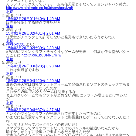
ファーストじゃないよ。
カラフリラックスっていうゲームも任天堂じゃなくてテヨンジャパン発売。
http://www.nintendo.co.jp/3ds/eshop/jznj/
返信
匿名
より:
15年02月26日01時40分 1:40 AM
販売を容認してる時点で共犯だろ
返信
匿名
より:
15年02月26日02時01分 2:01 AM
任天堂がチェックして許可しないと発売もできないだろうからねぇ
返信
@keixd001
より:
15年02月26日02時39分 2:39 AM
» WiiUにマインクラフトそっくりなゲームが発表！ 何故か任天堂がパクっ
たことに
http://t.co/1b6UNRLmTw
返信
匿名
より:
15年02月26日03時23分 3:23 AM
これは似過ぎですわ
返信
匿名
より:
15年02月26日04時20分 4:20 AM
最近の任天堂は自社プラットフォームで発売されるソフトのチェックすらま
ともにしないようになったのか
これからWiiUでパクリゲームは乱発するな
まぁパクリゲームでもソフトが全然ないWiiUにソフトが増えるだけマシだ
が
返信
匿名
より:
15年02月26日04時37分 4:37 AM
というかマインクラフトが発表されて何年もたってるのに
いまだに任天堂からマインクラフトに影響受けたゲームって出てないんだよ
ね
元々マリオだってパックランドの後追いだし
スマブラだってマリオカートだってそのジャンルの後追いなんだから
恥ずかしがらずに後追いで出すべきだと思うんだが
宮本茂がマインクラフトやったことないっていうくらい時代遅れの企業にな