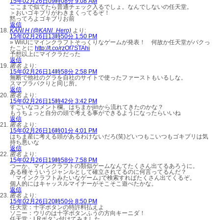
15年02月26日09時08分 9:08 AM
ここまで似てたら普通チェック入るでしょ。なんでしないの任天堂。
＞おいゴキブリがわきまくってるぞ！
黙ってろよゴキブリお前
返信
KANI H (@KANI_Hero)
より:
15年02月26日13時50分 1:50 PM
» WiiUにマインクラフトそっくりなゲームが発表！ 何故か任天堂がパクっ
たことに
http://t.co/rzOf7STAhi
予想以上にマイクラだった
返信
匿名
より:
15年02月26日14時58分 2:58 PM
無断で他社のグラを自社のサイトで使ったファーストもいるしな。
スマブラパクりと同じ所。
返信
匿名
より:
15年02月26日15時42分 3:42 PM
すごいなコメント欄。はちまかjinから流れてきたのかな？
もうちょっと自分の頭で考える事ができるようになったらいいね
返信
匿名
より:
15年02月26日16時01分 4:01 PM
はちま産に考える頭があるわけないだろ(笑)どいつもこいつもゴキブリは気
持ち悪いな
返信
匿名
より:
15年02月26日19時58分 7:58 PM
つーか、マインクラフトの類似ゲームなんてたくさん出てるあろうに。
ある種そういうジャンルとして確立されてるのに何言ってるんだ？
「マインクラフトみたいなゲーム｣で検索すればたくさん出てくるぞ。
個人的にはキャッスルマイナーがそこそこ遊べたかな。
返信
匿名
より:
15年02月26日20時50分 8:50 PM
任天堂：十字ボタンの特許料払えよ
ソニー：ウリのは十字ボタンふうの方向キーニダ！
任天堂：LRボタン付けてみました