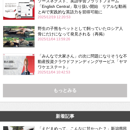
ソースネクスト、英語学習プラットフォーム
「English Central」取り扱い開始 リアルな動画
とAIで実践的な英語力を習得可能に
2025/12/19 12:20:53
野生の子熊をペットとして飼っていたロシア人
骨にだけになって発見される（再掲）
2025/11/04 13:59:26
「みんなで大家さん」の次に問題になりそうな不
動産投資クラウドファンディングサービス「ヤマ
ワケエステート」
2025/11/04 10:42:53
もっとみる
新着記事
「えだまめって、こんなに甘かった？」新潟県民