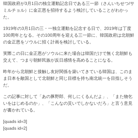
韓国政府が3月1日の独立運動記念日である三一節（さんいちせつ/サ
ミルチョル）に金正恩を招待するよう検討していることがわかっ
た。
1919年の3月1日の三・一独立運動を記念する日で、2019年は丁度
100周年となる。その100周年を迎える三一節に、韓国政府は北朝鮮
の金正恩をソウルに招く計画を検討している。
実際この日に金正恩がソウルに来た場合は韓国だけで無く北朝鮮も
交えて、つまり朝鮮民族が反日感情を高めることになる。
昨年から北朝鮮と接触し友好関係を築いてきている韓国は、このま
ま日本を敵国として北朝鮮と同じ目標を持ち南北統一を目指しそう
だ。
この記事に対して「あの豚野郎、何しにくるんだよ」、「また物乞
いをはじめるのか」、「こんなの災いでしかないだろ」と言う意見
が書かれている。
[quads id=3]
[quads id=2]