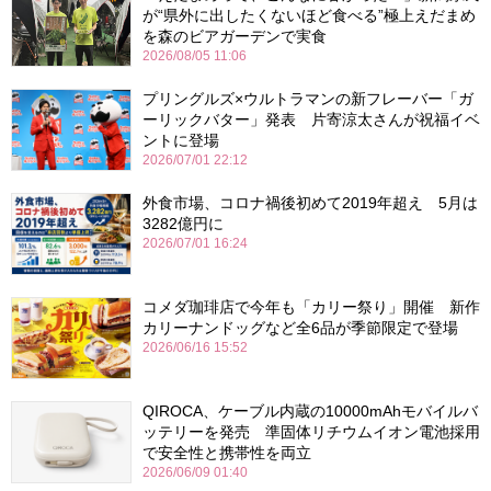
が“県外に出したくないほど食べる”極上えだまめ
を森のビアガーデンで実食
2026/08/05 11:06
プリングルズ×ウルトラマンの新フレーバー「ガ
ーリックバター」発表 片寄涼太さんが祝福イベ
ントに登場
2026/07/01 22:12
外食市場、コロナ禍後初めて2019年超え 5月は
3282億円に
2026/07/01 16:24
コメダ珈琲店で今年も「カリー祭り」開催 新作
カリーナンドッグなど全6品が季節限定で登場
2026/06/16 15:52
QIROCA、ケーブル内蔵の10000mAhモバイルバ
ッテリーを発売 準固体リチウムイオン電池採用
で安全性と携帯性を両立
2026/06/09 01:40