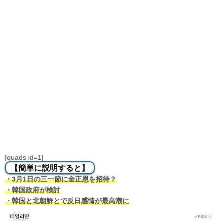
[quads id=1]
【簡単に説明すると】
・3月1日の三一節に金正恩を招待？
・韓国政府が検討
・韓国と北朝鮮とで反日感情が最高潮に