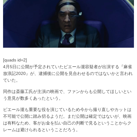
[quads id=2]
4月5日に公開が予定されていたピエール瀧容疑者が出演する『麻雀
放浪記2020』が、逮捕後に公開を見合わせるのではないかと言われ
ていた。
同作は斎藤工氏が主演の映画で、ファンからも公開してほしいとい
う意見が数多くあったという。
ピエール瀧も重要な役を演じているため今から撮り直しやカットは
不可能で公開に踏み切るようだ。まだ公開は確定ではないが、映画
は有料なため、客がお金を払い自己の判断で見るということからク
レームは避けられるということだろう。