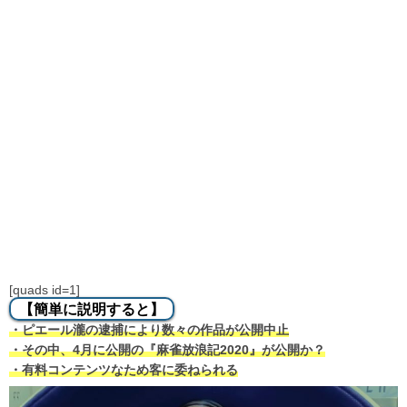
[quads id=1]
【簡単に説明すると】
・ピエール瀧の逮捕により数々の作品が公開中止
・その中、4月に公開の『麻雀放浪記2020』が公開か？
・有料コンテンツなため客に委ねられる