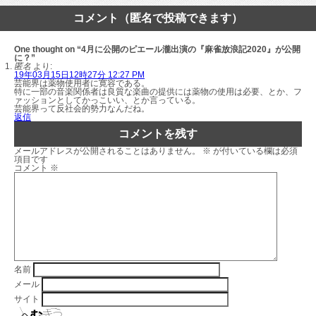
コメント（匿名で投稿できます）
One thought on “4月に公開のピエール瀧出演の『麻雀放浪記2020』が公開
に？”
匿名
より:
19年03月15日12時27分 12:27 PM
芸能界は薬物使用者に寛容である。
特に一部の音楽関係者は良質な楽曲の提供には薬物の使用は必要、とか、フ
ァッションとしてかっこいい、とか言っている。
芸能界って反社会的勢力なんだね。
返信
コメントを残す
メールアドレスが公開されることはありません。
※
が付いている欄は必須
項目です
コメント
※
名前
メール
サイト