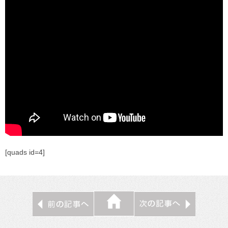
[quads id=4]