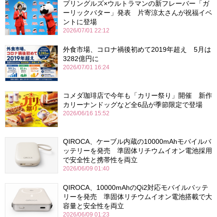
プリングルズ×ウルトラマンの新フレーバー「ガ
ーリックバター」発表 片寄涼太さんが祝福イベ
ントに登場
2026/07/01 22:12
外食市場、コロナ禍後初めて2019年超え 5月は
3282億円に
2026/07/01 16:24
コメダ珈琲店で今年も「カリー祭り」開催 新作
カリーナンドッグなど全6品が季節限定で登場
2026/06/16 15:52
QIROCA、ケーブル内蔵の10000mAhモバイルバ
ッテリーを発売 準固体リチウムイオン電池採用
で安全性と携帯性を両立
2026/06/09 01:40
QIROCA、10000mAhのQi2対応モバイルバッテ
リーを発売 準固体リチウムイオン電池搭載で大
容量と安全性を両立
2026/06/09 01:23