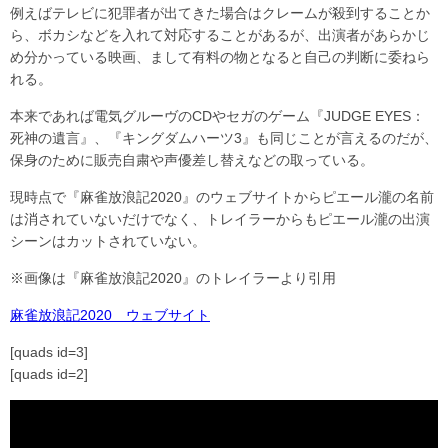
例えばテレビに犯罪者が出てきた場合はクレームが殺到することか
ら、ボカシなどを入れて対応することがあるが、出演者があらかじ
め分かっている映画、まして有料の物となると自己の判断に委ねら
れる。
本来であれば電気グルーヴのCDやセガのゲーム『JUDGE EYES：
死神の遺言』、『キングダムハーツ3』も同じことが言えるのだが、
保身のために販売自粛や声優差し替えなどの取っている。
現時点で『麻雀放浪記2020』のウェブサイトからピエール瀧の名前
は消されていないだけでなく、トレイラーからもピエール瀧の出演
シーンはカットされていない。
※画像は『麻雀放浪記2020』のトレイラーより引用
麻雀放浪記2020 ウェブサイト
[quads id=3]
[quads id=2]