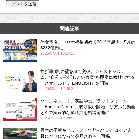
関連記事
外食市場、コロナ禍後初めて2019年超え 5月は
3282億円に
2026/07/01 16:24:15
挫折率8割の壁をAIで突破。ジャストシステ
ム、”自分が今話したい言葉”を即座に教材化する
「スマイルゼミ ENGLISH」を開講
2026/02/16 12:36:21
ソースネクスト、英語学習プラットフォーム
「English Central」取り扱い開始 リアルな動画
とAIで実践的な英語力を習得可能に
2025/12/19 12:20:53
野生の子熊をペットとして飼っていたロシア人
骨にだけになって発見される（再掲）