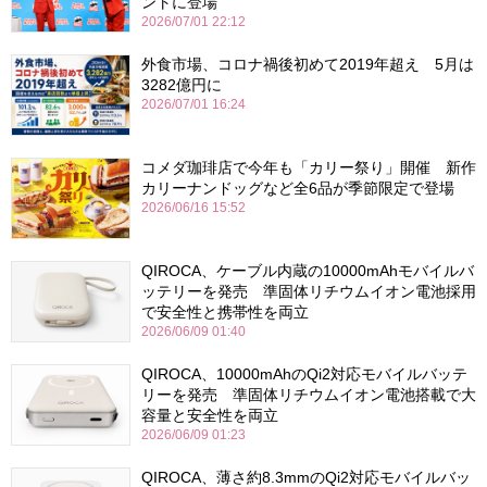
ントに登場
2026/07/01 22:12
外食市場、コロナ禍後初めて2019年超え 5月は
3282億円に
2026/07/01 16:24
コメダ珈琲店で今年も「カリー祭り」開催 新作
カリーナンドッグなど全6品が季節限定で登場
2026/06/16 15:52
QIROCA、ケーブル内蔵の10000mAhモバイルバ
ッテリーを発売 準固体リチウムイオン電池採用
で安全性と携帯性を両立
2026/06/09 01:40
QIROCA、10000mAhのQi2対応モバイルバッテ
リーを発売 準固体リチウムイオン電池搭載で大
容量と安全性を両立
2026/06/09 01:23
QIROCA、薄さ約8.3mmのQi2対応モバイルバッ