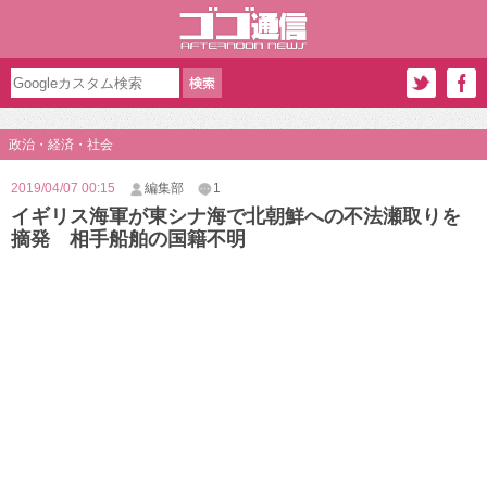
政治・経済・社会
2019/04/07 00:15
編集部
1
イギリス海軍が東シナ海で北朝鮮への不法瀬取りを
摘発 相手船舶の国籍不明