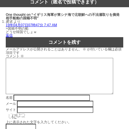
コメント（匿名で投稿できます）
One thought on “イギリス海軍が東シナ海で北朝鮮への不法瀬取りを摘発
相手船舶の国籍不明”
匿名
より:
19年04月07日07時47分 7:47 AM
>国籍不明の船
どうせ韓国でしょｗ
返信
コメントを残す
メールアドレスが公開されることはありません。
※
が付いている欄は必須
項目です
コメント
※
名前
メール
サイト
上に表示された文字を入力してください。