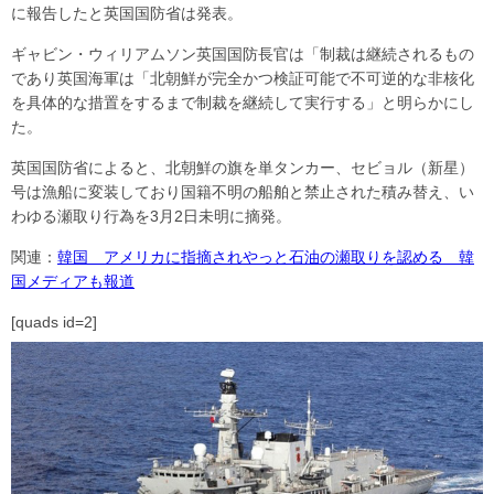
に報告したと英国国防省は発表。
ギャビン・ウィリアムソン英国国防長官は「制裁は継続されるもの
であり英国海軍は「北朝鮮が完全かつ検証可能で不可逆的な非核化
を具体的な措置をするまで制裁を継続して実行する」と明らかにし
た。
英国国防省によると、北朝鮮の旗を単タンカー、セビョル（新星）
号は漁船に変装しており国籍不明の船舶と禁止された積み替え、い
わゆる瀬取り行為を3月2日未明に摘発。
関連：
韓国 アメリカに指摘されやっと石油の瀬取りを認める 韓
国メディアも報道
[quads id=2]