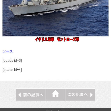
ソース
[quads id=3]
[quads id=4]