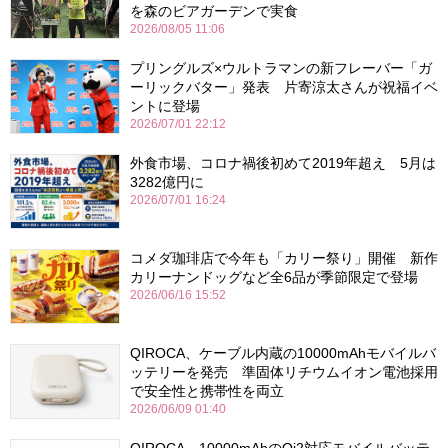
を森のビアガーデンで実食
2026/08/05 11:06
プリングルズ×ウルトラマンの新フレーバー「ガ
ーリックバター」発表 片寄涼太さんが祝福イベ
ントに登場
2026/07/01 22:12
外食市場、コロナ禍後初めて2019年超え 5月は
3282億円に
2026/07/01 16:24
コメダ珈琲店で今年も「カリー祭り」開催 新作
カリーナンドッグなど全6品が季節限定で登場
2026/06/16 15:52
QIROCA、ケーブル内蔵の10000mAhモバイルバ
ッテリーを発売 準固体リチウムイオン電池採用
で安全性と携帯性を両立
2026/06/09 01:40