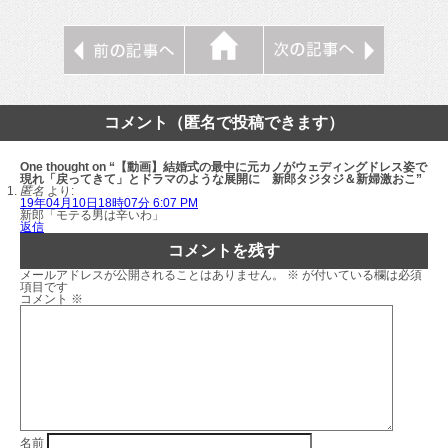
コメント（匿名で投稿できます）
One thought on “【動画】結婚式の最中に元カノがウェディングドレス姿で
現れ「戻ってきて」とドラマのような展開に 新郎タジタジ＆新婦激おこ”
匿名
より:
19年04月10日18時07分 6:07 PM
新郎「モテる男は辛いわ」
返信
コメントを残す
メールアドレスが公開されることはありません。
※
が付いている欄は必須
項目です
コメント
※
名前