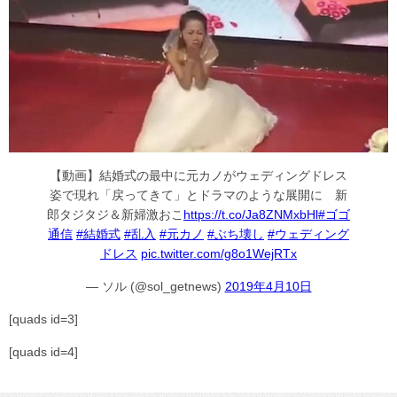
【動画】結婚式の最中に元カノがウェディングドレス
姿で現れ「戻ってきて」とドラマのような展開に 新
郎タジタジ＆新婦激おこ
https://t.co/Ja8ZNMxbHl
#ゴゴ
通信
#結婚式
#乱入
#元カノ
#ぶち壊し
#ウェディング
ドレス
pic.twitter.com/g8o1WejRTx
— ソル (@sol_getnews)
2019年4月10日
[quads id=3]
[quads id=4]