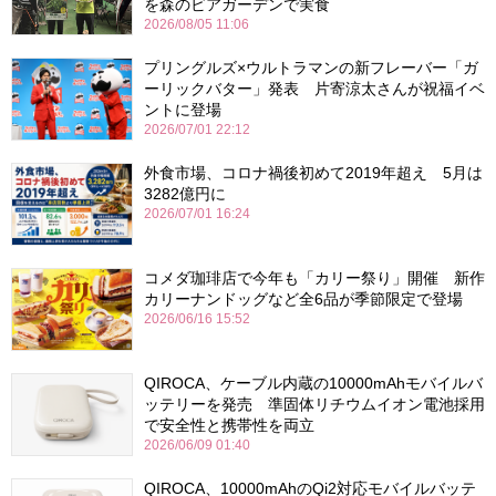
を森のビアガーデンで実食
2026/08/05 11:06
プリングルズ×ウルトラマンの新フレーバー「ガ
ーリックバター」発表 片寄涼太さんが祝福イベ
ントに登場
2026/07/01 22:12
外食市場、コロナ禍後初めて2019年超え 5月は
3282億円に
2026/07/01 16:24
コメダ珈琲店で今年も「カリー祭り」開催 新作
カリーナンドッグなど全6品が季節限定で登場
2026/06/16 15:52
QIROCA、ケーブル内蔵の10000mAhモバイルバ
ッテリーを発売 準固体リチウムイオン電池採用
で安全性と携帯性を両立
2026/06/09 01:40
QIROCA、10000mAhのQi2対応モバイルバッテ