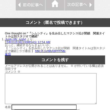
コメント（匿名で投稿できます）
One thought on “『シムシティ』を生み出したマクシス社が閉鎖 関連タイ
トルは別スタジオで継続”
Justy (@i_justy)
より:
15年03月06日00時54分 12:54 AM
おっと。継続するならまぁいいか。
【『シムシティ』を生み出したマクシス社が閉鎖 関連タイトルは別スタジ
オで継続 | ゴゴ通信 】
http://t.co/I9bA9PPPMe
返信
コメントを残す
メールアドレスが公開されることはありません。
※
が付いている欄は必須
項目です
コメント
※
名前