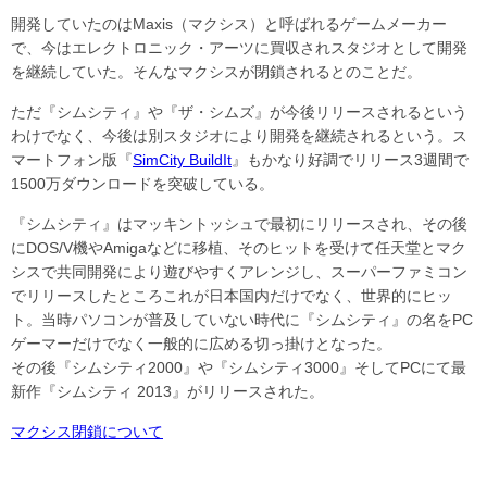
開発していたのはMaxis（マクシス）と呼ばれるゲームメーカー
で、今はエレクトロニック・アーツに買収されスタジオとして開発
を継続していた。そんなマクシスが閉鎖されるとのことだ。
ただ『シムシティ』や『ザ・シムズ』が今後リリースされるという
わけでなく、今後は別スタジオにより開発を継続されるという。ス
マートフォン版『
SimCity BuildIt
』もかなり好調でリリース3週間で
1500万ダウンロードを突破している。
『シムシティ』はマッキントッシュで最初にリリースされ、その後
にDOS/V機やAmigaなどに移植、そのヒットを受けて任天堂とマク
シスで共同開発により遊びやすくアレンジし、スーパーファミコン
でリリースしたところこれが日本国内だけでなく、世界的にヒッ
ト。当時パソコンが普及していない時代に『シムシティ』の名をPC
ゲーマーだけでなく一般的に広める切っ掛けとなった。
その後『シムシティ2000』や『シムシティ3000』そしてPCにて最
新作『シムシティ 2013』がリリースされた。
マクシス閉鎖について