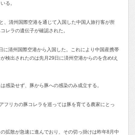
ている。
ると、清州国際空港を通じて入国した中国人旅行客が所
豚コレラの遺伝子が確認された。
日に清州国際空港から入国した。これにより中国産携帯
が検出されたのは先月29日に済州空港からのを含めtえ
には感染せず、豚から豚への感染のみ成立する。
めアフリカの豚コレラを巡っては豚を育てる農家にとっ
の拡散が急速に進んでおり、その切っ掛けは昨年8月中