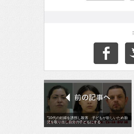
"10代の妊婦を誘拐し殺害 子どもが欲しいため胎
児を取り出し自分の子どもにする