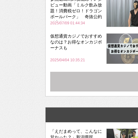
ビュー動画「ミルク飲み放
題！消費税ゼロ！ドラゴン
ボールパーク」 奇抜公約
が止まらない
2025/07/09 01:44:34
仮想通貨カジノでおすすめ
なのは？お得なオンカジボ
ーナスも
2025/04/04 10:35:21
「えだまめって、こんなに
甘かった？」新潟県民