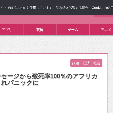
では Cookie を使用しています。引き続き閲覧する場合、Cookie の
について
広告掲載について
お問い合わせ
タレコミ
アプリ
芸能
ゲーム
アニメ
政治・経済・社会
セージから致死率100％のアフリカ
されパニックに