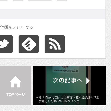
ゴゴ通をフォローする
次期『iPhone XI』には画面内蔵指紋認証が搭載
一度無くしたTouchIDが復活か？