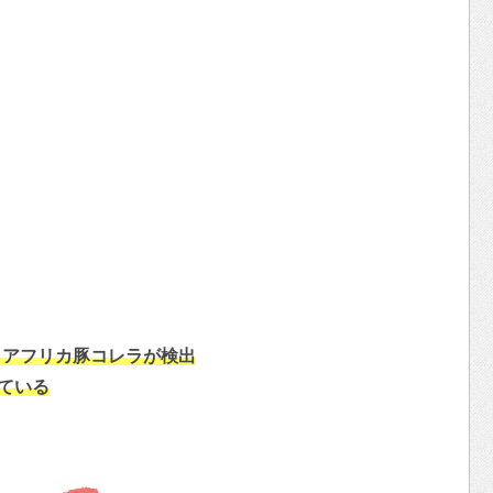
らアフリカ豚コレラが検出
ている