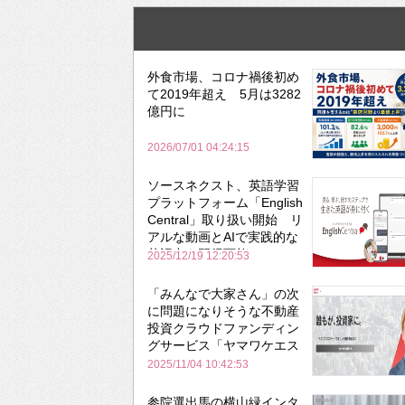
外食市場、コロナ禍後初め
て2019年超え 5月は3282
億円に
2026/07/01 04:24:15
ソースネクスト、英語学習
プラットフォーム「English
Central」取り扱い開始 リ
アルな動画とAIで実践的な
英語力を習得可能に
2025/12/19 12:20:53
「みんなで大家さん」の次
に問題になりそうな不動産
投資クラウドファンディン
グサービス「ヤマワケエス
テート」
2025/11/04 10:42:53
参院選出馬の横山緑インタ