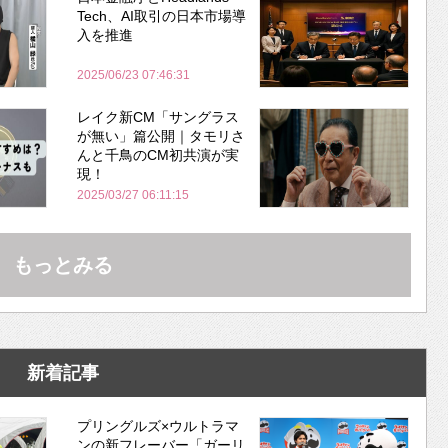
Tech、AI取引の日本市場導
入を推進
2025/06/23 07:46:31
レイク新CM「サングラス
が無い」篇公開｜タモリさ
んと千鳥のCM初共演が実
現！
2025/03/27 06:11:15
もっとみる
新着記事
プリングルズ×ウルトラマ
ンの新フレーバー「ガーリ