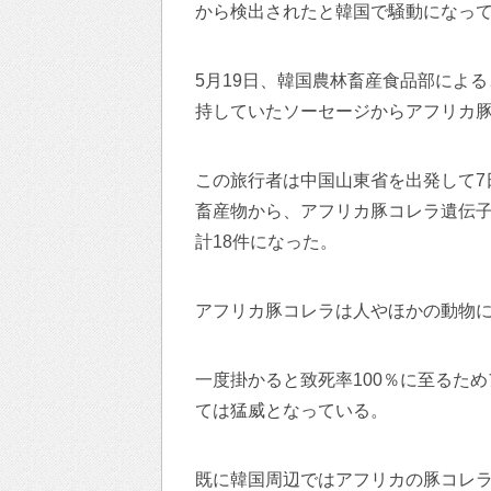
から検出されたと韓国で騒動になっ
5月19日、韓国農林畜産食品部によ
持していたソーセージからアフリカ
この旅行者は中国山東省を出発して7
畜産物から、アフリカ豚コレラ遺伝子
計18件になった。
アフリカ豚コレラは人やほかの動物
一度掛かると致死率100％に至るた
ては猛威となっている。
既に韓国周辺ではアフリカの豚コレラ