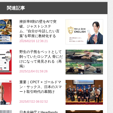
関連記事
挫折率8割の壁をAIで突
破。ジャストシステ
ム、”自分が今話したい言
葉”を即座に教材化する
「スマイルゼミ
2026/02/16 12:36:21
ENGLISH」を開講
野生の子熊をペットとして
飼っていたロシア人 骨にだ
けになって発見される（再
掲）
2025/11/04 01:59:26
重要｜CPCT × ゴールドマ
ン・サックス、日本のスマ
ート取引時代の幕開け
2025/07/22 08:02:52
日本金融庁とHeadlands