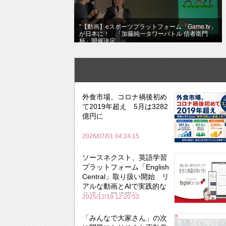
"【動画】eスポーツプラットフォーム「Game.tv」
が日本に！ 「加藤純一タワーバトル 信者衛門
杯」開催決定
外食市場、コロナ禍後初め
て2019年超え 5月は3282
億円に
2026/07/01 04:24:15
ソースネクスト、英語学習
プラットフォーム「English
Central」取り扱い開始 リ
アルな動画とAIで実践的な
英語力を習得可能に
2025/12/19 12:20:53
「みんなで大家さん」の次