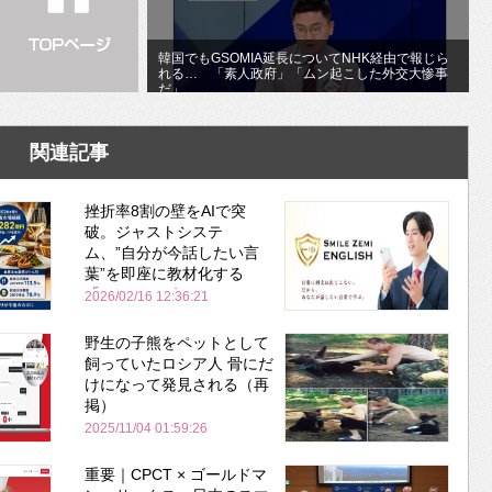
韓国でもGSOMIA延長についてNHK経由で報じら
れる… 「素人政府」「ムン起こした外交大惨事
だ」
関連記事
挫折率8割の壁をAIで突
破。ジャストシステ
ム、”自分が今話したい言
葉”を即座に教材化する
「スマイルゼミ
2026/02/16 12:36:21
ENGLISH」を開講
野生の子熊をペットとして
飼っていたロシア人 骨にだ
けになって発見される（再
掲）
2025/11/04 01:59:26
重要｜CPCT × ゴールドマ