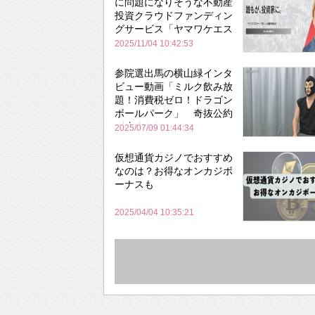
に問題になりそうな不動産
投資クラウドファンディン
グサービス「ヤマワケエス
テート」
2025/11/04 10:42:53
参院選出馬の横山緑インタ
ビュー動画「ミルク飲み放
題！消費税ゼロ！ドラゴン
ボールパーク」 奇抜公約
が止まらない
2025/07/09 01:44:34
仮想通貨カジノでおすすめ
なのは？お得なオンカジボ
ーナスも
2025/04/04 10:35:21