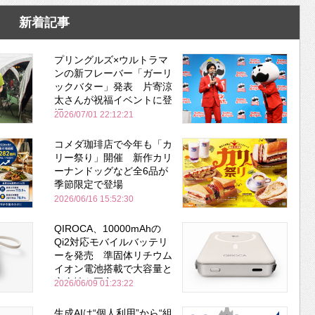
新着記事
プリングルズ×ウルトラマ
ンの新フレーバー「ガーリ
ックバター」発表 片寄涼
太さんが祝福イベントに登
場
2026/07/01 22:12:21
コメダ珈琲店で今年も「カ
リー祭り」開催 新作カリ
ーナンドッグなど全6品が
季節限定で登場
2026/06/16 15:52:30
QIROCA、10000mAhの
Qi2対応モバイルバッテリ
ーを発売 準固体リチウム
イオン電池搭載で大容量と
安全性を両立
2026/06/09 01:23:22
生成AIは“個人利用”から“組