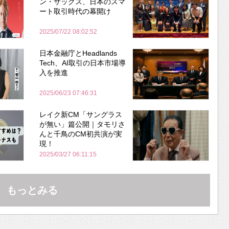
ン・サックス、日本のスマ
ート取引時代の幕開け
2025/07/22 08:02:52
日本金融庁とHeadlands
Tech、AI取引の日本市場導
入を推進
2025/06/23 07:46:31
レイク新CM「サングラス
が無い」篇公開｜タモリさ
んと千鳥のCM初共演が実
現！
2025/03/27 06:11:15
もっとみる