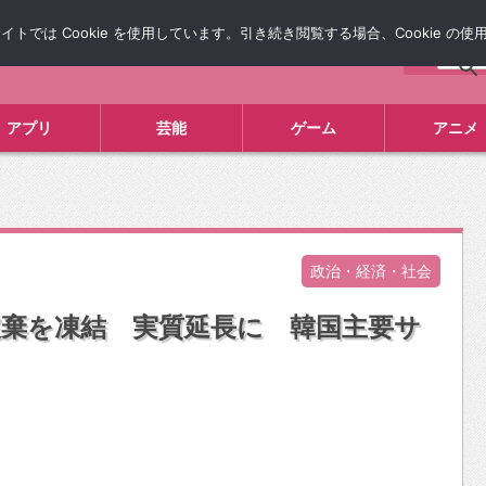
では Cookie を使用しています。引き続き閲覧する場合、Cookie の
について
広告掲載について
お問い合わせ
タレコミ
アプリ
芸能
ゲーム
アニメ
政治・経済・社会
A破棄を凍結 実質延長に 韓国主要サ