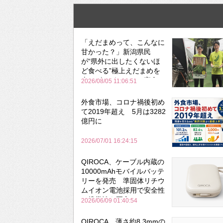
「えだまめって、こんなに
甘かった？」新潟県民
が“県外に出したくないほ
ど食べる”極上えだまめを
森のビアガーデンで実食
2026/08/05 11:06:51
外食市場、コロナ禍後初め
て2019年超え 5月は3282
億円に
2026/07/01 16:24:15
QIROCA、ケーブル内蔵の
10000mAhモバイルバッテ
リーを発売 準固体リチウ
ムイオン電池採用で安全性
と携帯性を両立
2026/06/09 01:40:54
QIROCA、薄さ約8.3mmの