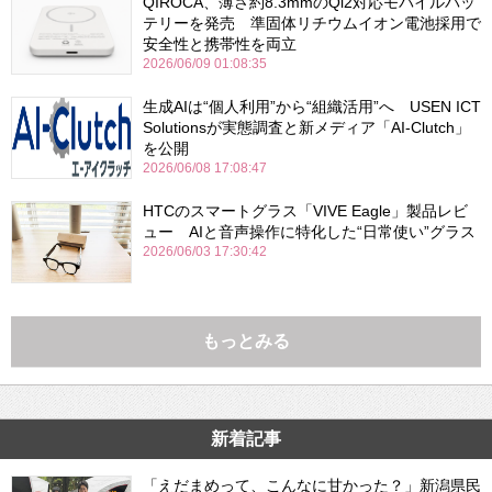
QIROCA、薄さ約8.3mmのQi2対応モバイルバッ
テリーを発売 準固体リチウムイオン電池採用で
安全性と携帯性を両立
2026/06/09 01:08:35
生成AIは“個人利用”から“組織活用”へ USEN ICT
Solutionsが実態調査と新メディア「AI-Clutch」
を公開
2026/06/08 17:08:47
HTCのスマートグラス「VIVE Eagle」製品レビ
ュー AIと音声操作に特化した“日常使い”グラス
2026/06/03 17:30:42
もっとみる
新着記事
「えだまめって、こんなに甘かった？」新潟県民