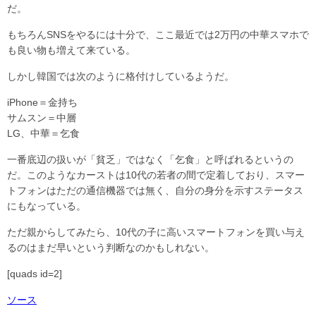
だ。
もちろんSNSをやるには十分で、ここ最近では2万円の中華スマホで
も良い物も増えて来ている。
しかし韓国では次のように格付けしているようだ。
iPhone＝金持ち
サムスン＝中層
LG、中華＝乞食
一番底辺の扱いが「貧乏」ではなく「乞食」と呼ばれるというの
だ。このようなカーストは10代の若者の間で定着しており、スマー
トフォンはただの通信機器では無く、自分の身分を示すステータス
にもなっている。
ただ親からしてみたら、10代の子に高いスマートフォンを買い与え
るのはまだ早いという判断なのかもしれない。
[quads id=2]
ソース