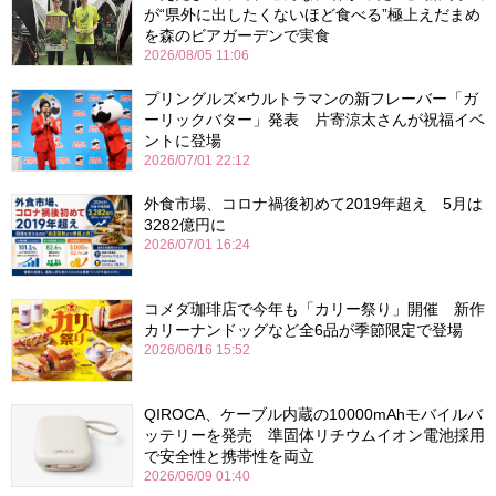
が“県外に出したくないほど食べる”極上えだまめ
を森のビアガーデンで実食
2026/08/05 11:06
プリングルズ×ウルトラマンの新フレーバー「ガ
ーリックバター」発表 片寄涼太さんが祝福イベ
ントに登場
2026/07/01 22:12
外食市場、コロナ禍後初めて2019年超え 5月は
3282億円に
2026/07/01 16:24
コメダ珈琲店で今年も「カリー祭り」開催 新作
カリーナンドッグなど全6品が季節限定で登場
2026/06/16 15:52
QIROCA、ケーブル内蔵の10000mAhモバイルバ
ッテリーを発売 準固体リチウムイオン電池採用
で安全性と携帯性を両立
2026/06/09 01:40