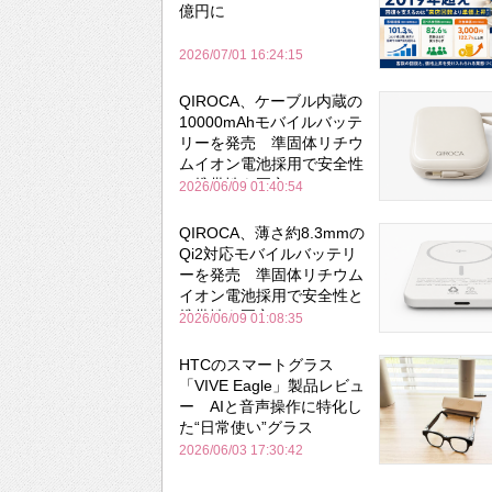
億円に
2026/07/01 16:24:15
QIROCA、ケーブル内蔵の
10000mAhモバイルバッテ
リーを発売 準固体リチウ
ムイオン電池採用で安全性
と携帯性を両立
2026/06/09 01:40:54
QIROCA、薄さ約8.3mmの
Qi2対応モバイルバッテリ
ーを発売 準固体リチウム
イオン電池採用で安全性と
携帯性を両立
2026/06/09 01:08:35
HTCのスマートグラス
「VIVE Eagle」製品レビュ
ー AIと音声操作に特化し
た“日常使い”グラス
2026/06/03 17:30:42