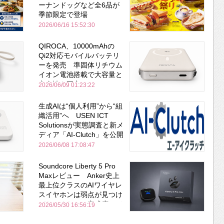
ーナンドッグなど全6品が
季節限定で登場
2026/06/16 15:52:30
QIROCA、10000mAhの
Qi2対応モバイルバッテリ
ーを発売 準固体リチウム
イオン電池搭載で大容量と
安全性を両立
2026/06/09 01:23:22
生成AIは“個人利用”から“組
織活用”へ USEN ICT
Solutionsが実態調査と新メ
ディア「AI-Clutch」を公開
2026/06/08 17:08:47
Soundcore Liberty 5 Pro
Maxレビュー Anker史上
最上位クラスのAIワイヤレ
スイヤホンは弱点が見つけ
づらいくらいの完成度にび
2026/05/30 16:56:19
びった ノイキャン性能は
Bose並み