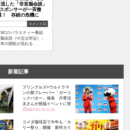
を流した「非首脳会談」
スポンサーが一斉撤
退！ 存続の危機に
コメント11
TBCのバラエティー番組
首脳会談（비정상회담）」
本の国歌が流れる …
新着記事
プリングルズ×ウルトラマ
ンの新フレーバー「ガーリ
ックバター」発表 片寄涼
太さんが祝福イベントに登
場
2026/07/01 22:12:21
コメダ珈琲店で今年も「カ
リー祭り」開催 新作カリ