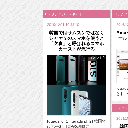
2026年のバレンタインは「自分で作って、想
ITテクノロジー・ネット
ITテク
2019/12/11 10:33:10
2016/1
韓国ではサムスンではなく
Ama
シャオミのスマホを使うと
ール
「乞食」と呼ばれるスマホ
カーストが流行る
コメント0
[qua
と】 ・
エンタメ
2014/1
[quads id=1] [quads id=2] 韓国で
韓
は携帯利用者が3段階に …