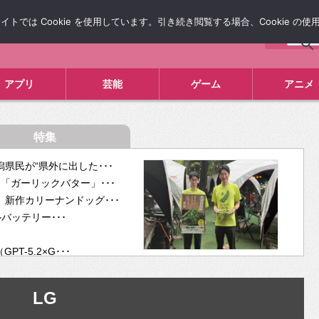
では Cookie を使用しています。引き続き閲覧する場合、Cookie の
について
広告掲載について
お問い合わせ
タレコミ
アプリ
芸能
ゲーム
アニメ
特集
県民が“県外に出した･･･
「ガーリックバター」･･･
新作カリーナンドッグ･･･
ルバッテリー･･･
-5.2×G･･･
tra･･･
供開･･･
LG
ム、”自分が今話し･･･