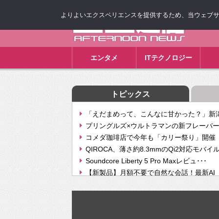
よりよいエクスペリエンスを提供するため、当ウェブサイト
ゴゴ通信
エンタメ
ITテクノロジー
トピックス
「えだまめって、こんなに甘かった？」新潟
プリングルズ×ウルトラマンの新フレーバー
コメダ珈琲店で今年も「カリー祭り」開催 
QIROCA、薄さ約8.3mmのQi2対応モバイ
Soundcore Liberty 5 Pro Maxレビュ･･･
【新製品】月額不要で自然な会話！最新AI（GPT
【次世代の没入感と生産性】VITURE Luma Ul
Geminiが音楽生成「Create music」機能提
挫折率8割の壁をAIで突破。ジャストシステ