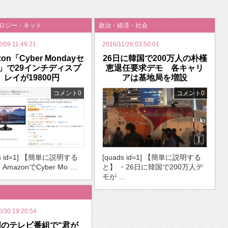
いを渡す」 TE･･･
ノロジー・ネット
政治・経済・社会
2/09 11:49:21
2016/11/26 03:50:01
zon「Cyber Mondayセ
26日に韓国で200万人の朴槿
」で29インチディスプ
恵退任要求デモ 各キャリ
レイが19800円
アは基地局を増設
コメント0
コメント0
ds id=1] 【簡単に説明する
[quads id=1] 【簡単に説明する
AmazonでCyber Mo …
と】 ・26日に韓国で200万人デ
モが …
0/30 19:20:54
国のテレビ番組で“君が