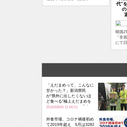
代”
の
韓国J
「非
にて日
「えだまめって、こんなに
甘かった？」新潟県民
が“県外に出したくないほ
ど食べる”極上えだまめを
森のビアガーデンで実食
2026/08/05 11:06:51
外食市場、コロナ禍後初め
て2019年超え 5月は3282