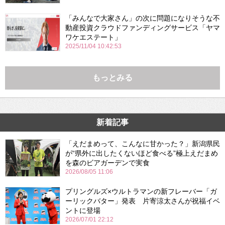
「みんなで大家さん」の次に問題になりそうな不
動産投資クラウドファンディングサービス「ヤマ
ワケエステート」
2025/11/04 10:42:53
もっとみる
新着記事
「えだまめって、こんなに甘かった？」新潟県民
が“県外に出したくないほど食べる”極上えだまめ
を森のビアガーデンで実食
2026/08/05 11:06
プリングルズ×ウルトラマンの新フレーバー「ガ
ーリックバター」発表 片寄涼太さんが祝福イベ
ントに登場
2026/07/01 22:12