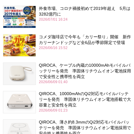
外食市場、コロナ禍後初めて2019年超え 5月は
3282億円に
2026/07/01 16:24
コメダ珈琲店で今年も「カリー祭り」開催 新作
カリーナンドッグなど全6品が季節限定で登場
2026/06/16 15:52
QIROCA、ケーブル内蔵の10000mAhモバイルバ
ッテリーを発売 準固体リチウムイオン電池採用
で安全性と携帯性を両立
2026/06/09 01:40
QIROCA、10000mAhのQi2対応モバイルバッテ
リーを発売 準固体リチウムイオン電池搭載で大
容量と安全性を両立
2026/06/09 01:23
QIROCA、薄さ約8.3mmのQi2対応モバイルバッ
テリーを発売 準固体リチウムイオン電池採用で
安全性と携帯性を両立