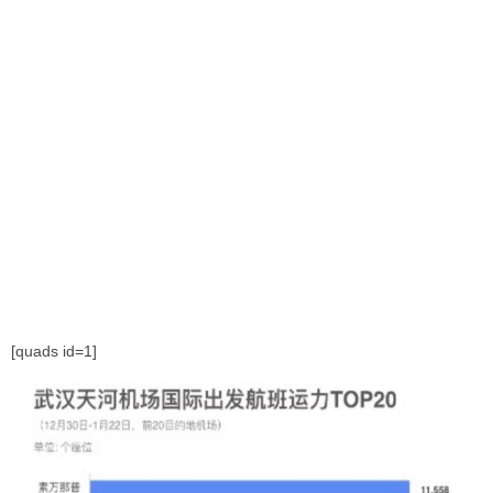
[quads id=1]