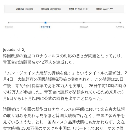
[quads id=2]
韓国政府の新型コロナウィルスの対応の悪さが問題となっており、
青瓦台の請願署名が42万人を達成した。
「ムン・ジェイン大統領の弾劾を促す」というタイトルの請願は、2
月4日、大統領府の国民請願掲示板に投稿された。この請願は25日
午後、青瓦台回答基準である20万人を突破し、26日午前10時の時点
で42万人が参加した。青瓦台は請願が閉鎖されているため来月の3
月5日から1ヶ月以内に公式の回答を出すことになった。
請願者は「今回の新型コロナウィルスの事態において文在寅大統領
の取り組みを見れば見るほど韓国大統領ではなく、中国の習近平を
見ているようだ」とし「国内マスク品薄状態にもかかわらず、文在
寅大統領は300万個のマスクを中国にサポートしており、マスク価