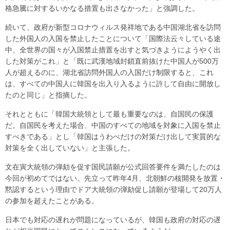
格急騰に対するいかなる措置も出さなかった」と強調した。
続いて、政府が新型コロナウィルス発祥地である中国湖北省を訪問
した外国人の入国を禁止したことについて「国際法云々している途
中、全世界の国々が入国禁止措置を出すと気づきようにようやく出
した対策がこれ」と「既に武漢地域封鎖直前抜けた中国人が500万
人が超えるのに、湖北省訪問外国人の入国だけ制限すると、これ
は、すべての中国人に韓国を出入り入るように許して自由に開放し
たのと同じ」と指摘した。
それとともに「韓国大統領として最も重要なのは、自国民の保護
だ。自国民を考えた場合、中国のすべての地域を対象に入国を禁止
すべきである」とし「韓国はうわべだけの対策だけ出して実質的な
対策を全く出していない」と主張した。
文在寅大統領の弾劾を促す国民請願が公式回答要件を満たしたのは
今回が初めてではない。先立って昨年4月、北朝鮮の核開発を放置・
黙認するという理由でドア大統領の弾劾促し請願が登場して20万人
の参加を超えたことがある。
日本でも対応の遅れが問題になっているが、韓国も政府の対応の遅