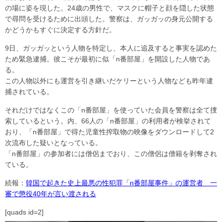
の場に姿を現した。24歳の男性で、マスクに帽子と顔を隠した状態
で尋問を受けるために出頭した。警察は、ガッガッの身元公開する
かどうかもすぐに決定する方針だ。
9日、ガッガッという人物を特定し、本人に追及すると事実を認めた
ため緊急逮捕。彼こそが最初に似「n番部屋」を開設した人物であ
る。
この人物以外にも運営を引き継いだケリーという人物なども昨年逮
捕されている。
それだけではなくこの「n番部屋」を使っていた会員を警察は全て捜
索しているという。内、66人の「n番部屋」の利用者が検挙されて
おり、「n番部屋」で得た児童性搾取物の映像をダウンロードして2
次流布した疑いとなっている。
「n番部屋」の参加者には僧侶までおり、この僧侶は僧籍を剥奪され
ている。
続報：
韓国で起きた史上最悪の性犯罪「n番部屋事件」の運営者 一
審で懲役40年が言い渡される
[quads id=2]