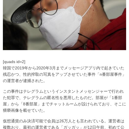
[quads id=2]
韓国で2019年から2020年3月までメッセージアプリ内で起きていた
残忍かつ、性的搾取の写真をアップさせていた事件「n番部屋事件」
の運営者が逮捕された。
この事件はテレグラムというインスタントメッセンジャーで行われ
た犯罪で、テレグラムの匿名性を悪用したものだ。部屋が「1番部
屋」から「8番部屋」までチャットルームが設けられており、そこに
猥褻画像を載せていた。
仮想通貨のみ決済可能で会員は26万人とも言われている。運営者は
複数おり、最初の運営者である「ガッガッ」が12日午前、初めて公