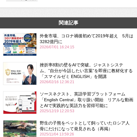
関連記事
外食市場、コロナ禍後初めて2019年超え 5月は
3282億円に
2026/07/01 16:24:15
挫折率8割の壁をAIで突破。ジャストシステ
ム、”自分が今話したい言葉”を即座に教材化する
「スマイルゼミ ENGLISH」を開講
2026/02/16 12:36:21
ソースネクスト、英語学習プラットフォーム
「English Central」取り扱い開始 リアルな動画
とAIで実践的な英語力を習得可能に
2025/12/19 12:20:53
野生の子熊をペットとして飼っていたロシア人
骨にだけになって発見される（再掲）
2025/11/04 13:59:26