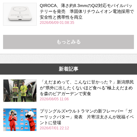
QIROCA、薄さ約8.3mmのQi2対応モバイルバッ
テリーを発売 準固体リチウムイオン電池採用で
安全性と携帯性を両立
2026/06/09 01:08:35
もっとみる
新着記事
「えだまめって、こんなに甘かった？」新潟県民
が“県外に出したくないほど食べる”極上えだまめ
を森のビアガーデンで実食
2026/08/05 11:06
プリングルズ×ウルトラマンの新フレーバー「ガ
ーリックバター」発表 片寄涼太さんが祝福イベ
ントに登場
2026/07/01 22:12