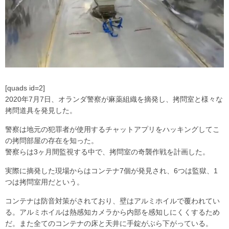
[quads id=2]
2020年7月7日、オランダ警察が麻薬組織を摘発し、拷問室と様々な
拷問道具を発見した。
警察は地元の犯罪者が使用するチャットアプリをハッキングしてこ
の拷問部屋の存在を知った。
警察らは3ヶ月間監視する中で、拷問室の奇襲作戦を計画した。
実際に摘発した現場からはコンテナ7個が発見され、6つは監獄、1
つは拷問室用だという。
コンテナは防音対策がされており、壁はアルミホイルで覆われてい
る。アルミホイルは熱感知カメラから内部を感知しにくくするため
だ。また全てのコンテナの床と天井に手錠がぶら下がっている。