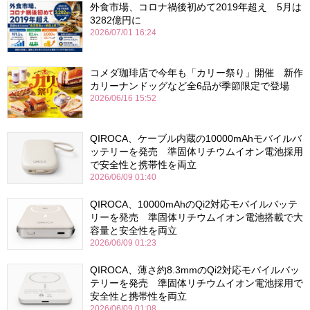
外食市場、コロナ禍後初めて2019年超え 5月は
3282億円に
2026/07/01 16:24
コメダ珈琲店で今年も「カリー祭り」開催 新作
カリーナンドッグなど全6品が季節限定で登場
2026/06/16 15:52
QIROCA、ケーブル内蔵の10000mAhモバイルバ
ッテリーを発売 準固体リチウムイオン電池採用
で安全性と携帯性を両立
2026/06/09 01:40
QIROCA、10000mAhのQi2対応モバイルバッテ
リーを発売 準固体リチウムイオン電池搭載で大
容量と安全性を両立
2026/06/09 01:23
QIROCA、薄さ約8.3mmのQi2対応モバイルバッ
テリーを発売 準固体リチウムイオン電池採用で
安全性と携帯性を両立
2026/06/09 01:08