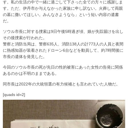
す。私の生活の中で一緒に過ごして下さった全ての方々に感謝しま
す。ただ、伊丹市か与えなかった家族に申し訳ない。火葬して両親
の墓に撒いてほしい。みんなさようなら」という短い内容の遺書
だ。
ソウル市長に対する捜索は9日午後5時過ぎ頃、娘が失踪届けを出し
その後捜索が行われた。
警察と消防当局は、警察635人、消防138人の計773人の人員と夜間
に熱感知器が装着されたドローン6台などを動員して、約7時間後に
市長の遺体を発見した。
今回のソウル市長の死が先日の性的被害にあった女性の告発に関係
あるのかは不明のままである。
同市長は2022年の大統領選の有力候補とも言われていた人物だ。
[quads id=2]