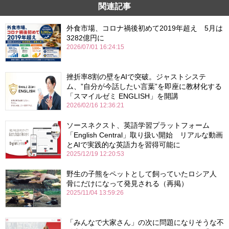
関連記事
外食市場、コロナ禍後初めて2019年超え 5月は
3282億円に
2026/07/01 16:24:15
挫折率8割の壁をAIで突破。ジャストシステ
ム、”自分が今話したい言葉”を即座に教材化する
「スマイルゼミ ENGLISH」を開講
2026/02/16 12:36:21
ソースネクスト、英語学習プラットフォーム
「English Central」取り扱い開始 リアルな動画
とAIで実践的な英語力を習得可能に
2025/12/19 12:20:53
野生の子熊をペットとして飼っていたロシア人
骨にだけになって発見される（再掲）
2025/11/04 13:59:26
「みんなで大家さん」の次に問題になりそうな不