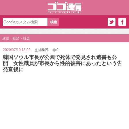
政治・経済・社会
2020/07/10 15:02
編集部
0
韓国ソウル市長が公園で死体で発見され遺書も公
開 女性職員が市長から性的被害にあったという告
発直後に