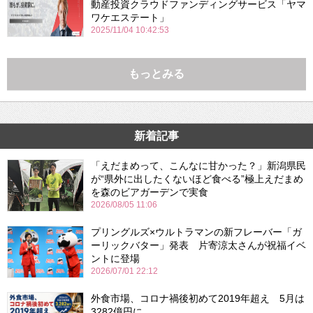
動産投資クラウドファンディングサービス「ヤマ
ワケエステート」
2025/11/04 10:42:53
もっとみる
新着記事
「えだまめって、こんなに甘かった？」新潟県民
が“県外に出したくないほど食べる”極上えだまめ
を森のビアガーデンで実食
2026/08/05 11:06
プリングルズ×ウルトラマンの新フレーバー「ガ
ーリックバター」発表 片寄涼太さんが祝福イベ
ントに登場
2026/07/01 22:12
外食市場、コロナ禍後初めて2019年超え 5月は
3282億円に