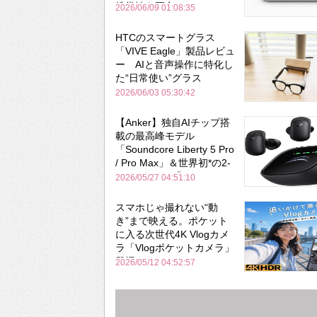
携帯性を両立
2026/06/09 01:08:35
HTCのスマートグラス
「VIVE Eagle」製品レビュ
ー AIと音声操作に特化し
た“日常使い”グラス
2026/06/03 05:30:42
【Anker】独自AIチップ搭
載の最高峰モデル
「Soundcore Liberty 5 Pro
/ Pro Max」＆世界初*の2-
in-1イヤホン「AeroFit 2
2026/05/27 04:51:10
Pro」が同時一挙登場！
スマホじゃ撮れない“動
き”まで映える。ポケット
に入る次世代4K Vlogカメ
ラ「Vlogポケットカメラ」
登場
2026/05/12 04:52:57