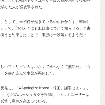
関係。しかし韓国ネットユーザーは人種差別的な投稿を
投稿した人が猛攻撃された。
た」として、当初何が起きているのかわからず、韓国に
」として、他の人々にも旭日旗について知らせる」と書
り覆うと約束したことで、事態は一段落するようだっ
貧しいフィリピン人は小さくて学べなくて無知だ」「心
ントを書き込んで事態が悪化した。
、「#Apologize Korea（韓国、謝罪せよ）」、
消せ）」。 などのハッシュタグを投稿し、ネットユーザーは
て反撃し嫌韓が高まっている。