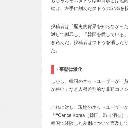
もちろんそのタトゥは旭日旗とは無
続け、左手に刻んだタトゥのSNSを
投稿者は「歴史的背景を知らなかっ
対して謝罪し、「韓国を愛している
き込んだ。投稿者はタトゥを消した
た。
・事態は激化
しかし、韓国のネットユーザーが「
が狭い」など人種差別的な非難コメ
これに対し、現地のネットユーザーが反発し
「#CancelKorea（韓国、取り
韓国で経験した差別について言及し