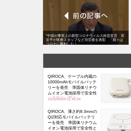
"中国が事実上の新型コロナウィルス終息宣言 習
近平が医療スタッフなど功労者を表彰 「我々は
コロナに勝利した！」
QIROCA、ケーブル内蔵の
10000mAhモバイルバッテ
リーを発売 準固体リチウ
ムイオン電池採用で安全性
と携帯性を両立
2026/06/09 01:40:54
QIROCA、薄さ約8.3mmの
Qi2対応モバイルバッテリ
ーを発売 準固体リチウム
イオン電池採用で安全性と