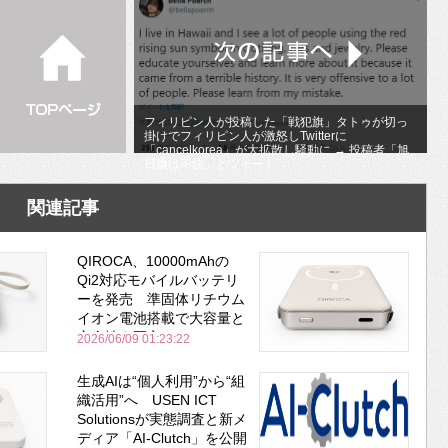
フィリピン人が投稿した「戦犯旗」タトゥが切っ
掛けでフィリピン人が激怒しTwitterに
「cancelkorea」が大拡散し騒動に → 投稿者「旭
日旗は不快」とツイート
関連記事
QIROCA、10000mAhの
Qi2対応モバイルバッテリ
ーを発売 準固体リチウム
イオン電池搭載で大容量と
安全性を両立
2026/06/09 01:23:22
生成AIは“個人利用”から“組
織活用”へ USEN ICT
Solutionsが実態調査と新メ
ディア「AI-Clutch」を公開