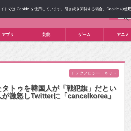
では Cookie を使用しています。引き続き閲覧する場合、Cookie の
について
広告掲載について
お問い合わせ
タレコミ
アプリ
芸能
ゲーム
アニメ
ITテクノロジー・ネット
たタトゥを韓国人が「戦犯旗」だとい
しTwitterに「cancelkorea」