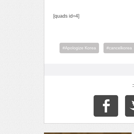
[quads id=4]
#Apologize Korea
#cancelkorea