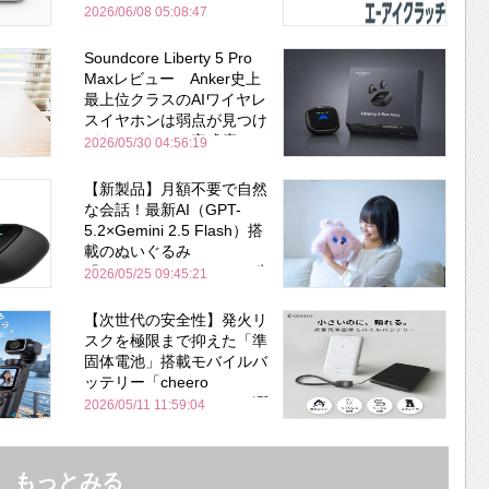
2026/06/08 05:08:47
Soundcore Liberty 5 Pro
Maxレビュー Anker史上
最上位クラスのAIワイヤレ
スイヤホンは弱点が見つけ
づらいくらいの完成度にび
2026/05/30 04:56:19
びった ノイキャン性能は
Bose並み
【新製品】月額不要で自然
な会話！最新AI（GPT-
5.2×Gemini 2.5 Flash）搭
載のぬいぐるみ
「KOTTI」、Makuakeで先
2026/05/25 09:45:21
行販売開始
【次世代の安全性】発火リ
スクを極限まで抑えた「準
固体電池」搭載モバイルバ
ッテリー「cheero
PitaPower 5000mAh」が登
2026/05/11 11:59:04
場！
もっとみる