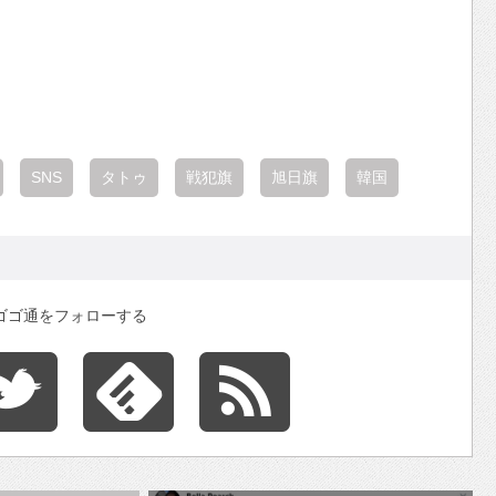
SNS
タトゥ
戦犯旗
旭日旗
韓国
ゴゴ通をフォローする