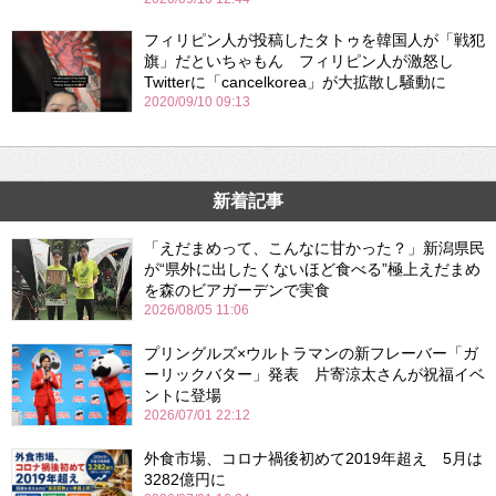
フィリピン人が投稿したタトゥを韓国人が「戦犯
旗」だといちゃもん フィリピン人が激怒し
Twitterに「cancelkorea」が大拡散し騒動に
2020/09/10 09:13
新着記事
「えだまめって、こんなに甘かった？」新潟県民
が“県外に出したくないほど食べる”極上えだまめ
を森のビアガーデンで実食
2026/08/05 11:06
プリングルズ×ウルトラマンの新フレーバー「ガ
ーリックバター」発表 片寄涼太さんが祝福イベ
ントに登場
2026/07/01 22:12
外食市場、コロナ禍後初めて2019年超え 5月は
3282億円に