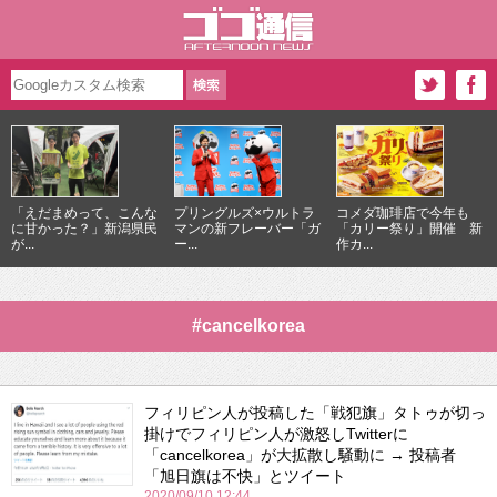
「えだまめって、こんな
プリングルズ×ウルトラ
コメダ珈琲店で今年も
に甘かった？」新潟県民
マンの新フレーバー「ガ
「カリー祭り」開催 新
が...
ー...
作カ...
#cancelkorea
フィリピン人が投稿した「戦犯旗」タトゥが切っ
掛けでフィリピン人が激怒しTwitterに
「cancelkorea」が大拡散し騒動に → 投稿者
「旭日旗は不快」とツイート
2020/09/10 12:44