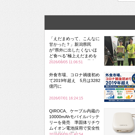
「えだまめって、こんなに
甘かった？」新潟県民
が“県外に出したくないほ
ど食べる”極上えだまめを
森のビアガーデンで実食
2026/08/05 11:06:51
外食市場、コロナ禍後初め
て2019年超え 5月は3282
億円に
2026/07/01 16:24:15
QIROCA、ケーブル内蔵の
10000mAhモバイルバッテ
リーを発売 準固体リチウ
ムイオン電池採用で安全性
と携帯性を両立
2026/06/09 01:40:54