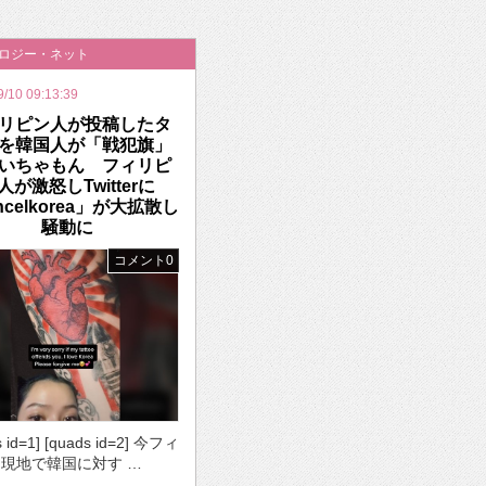
いを渡す」 TE･･･
ノロジー・ネット
9/10 09:13:39
リピン人が投稿したタ
を韓国人が「戦犯旗」
いちゃもん フィリピ
人が激怒しTwitterに
ncelkorea」が大拡散し
騒動に
コメント0
s id=1] [quads id=2] 今フィ
現地で韓国に対す …