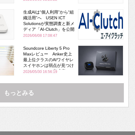
生成AIは“個人利用”から“組
織活用”へ USEN ICT
Solutionsが実態調査と新メ
ディア「AI-Clutch」を公開
2026/06/08 17:08:47
Soundcore Liberty 5 Pro
Maxレビュー Anker史上
最上位クラスのAIワイヤレ
スイヤホンは弱点が見つけ
づらいくらいの完成度にび
2026/05/30 16:56:19
びった ノイキャン性能は
Bose並み
もっとみる