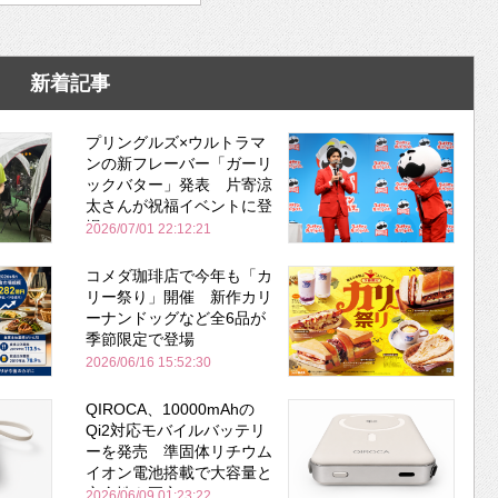
新着記事
プリングルズ×ウルトラマ
ンの新フレーバー「ガーリ
ックバター」発表 片寄涼
太さんが祝福イベントに登
場
2026/07/01 22:12:21
コメダ珈琲店で今年も「カ
リー祭り」開催 新作カリ
ーナンドッグなど全6品が
季節限定で登場
2026/06/16 15:52:30
QIROCA、10000mAhの
Qi2対応モバイルバッテリ
ーを発売 準固体リチウム
イオン電池搭載で大容量と
安全性を両立
2026/06/09 01:23:22