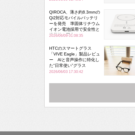
QIROCA、薄さ約8.3mmの
Qi2対応モバイルバッテリ
ーを発売 準固体リチウム
イオン電池採用で安全性と
携帯性を両立
2026/06/09 01:08:35
HTCのスマートグラス
「VIVE Eagle」製品レビュ
ー AIと音声操作に特化し
た“日常使い”グラス
2026/06/03 17:30:42