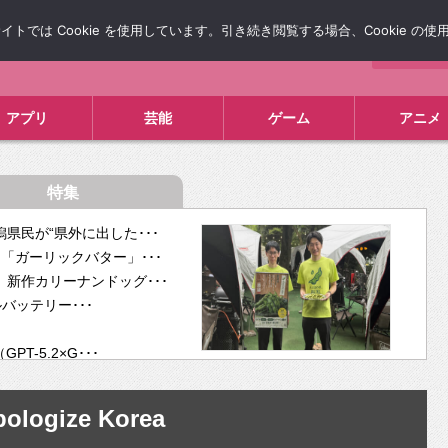
では Cookie を使用しています。引き続き閲覧する場合、Cookie の
について
広告掲載について
お問い合わせ
タレコミ
アプリ
芸能
ゲーム
アニメ
特集
県民が“県外に出した･･･
「ガーリックバター」･･･
新作カリーナンドッグ･･･
ルバッテリー･･･
-5.2×G･･･
tra･･･
供開･･･
ologize Korea
ム、”自分が今話し･･･