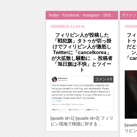
2026年のバレンタインは「自分で作って、想
Twitter・Facebook・Instagram・SNS
ITテク
2020/09/10 12:44:41
2020/0
フィリピン人が投稿した
フィ
「戦犯旗」タトゥが切っ掛
トゥ
けでフィリピン人が激怒し
だと
Twitterに「cancelkorea」
ン
が大拡散し騒動に → 投稿者
「ca
「旭日旗は不快」とツイー
ト
コメント0
[quads id=1] [quads id=2] フィリ
ピン現地で韓国に対する …
[quad
リピン