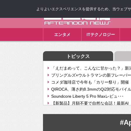
よりよいエクスペリエンスを提供するため、当ウェブサイト
ゴゴ通信
エンタメ
ITテクノロジー
トピックス
「えだまめって、こんなに甘かった？」新潟
プリングルズ×ウルトラマンの新フレーバー
コメダ珈琲店で今年も「カリー祭り」開催 
QIROCA、薄さ約8.3mmのQi2対応モバイ
Soundcore Liberty 5 Pro Maxレビュ･･･
【新製品】月額不要で自然な会話！最新AI（GPT
【次世代の没入感と生産性】VITURE Luma Ul
Geminiが音楽生成「Create music」機能提
#Ap
挫折率8割の壁をAIで突破。ジャストシステ