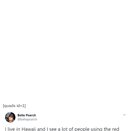
[quads id=1]