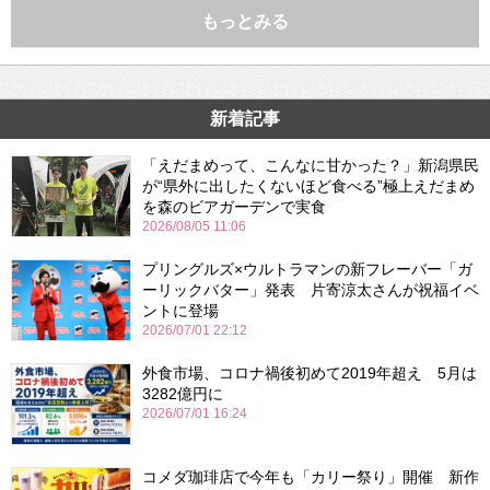
もっとみる
新着記事
「えだまめって、こんなに甘かった？」新潟県民
が“県外に出したくないほど食べる”極上えだまめ
を森のビアガーデンで実食
2026/08/05 11:06
プリングルズ×ウルトラマンの新フレーバー「ガ
ーリックバター」発表 片寄涼太さんが祝福イベ
ントに登場
2026/07/01 22:12
外食市場、コロナ禍後初めて2019年超え 5月は
3282億円に
2026/07/01 16:24
コメダ珈琲店で今年も「カリー祭り」開催 新作