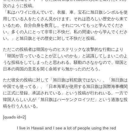
次のように投稿。
「私はハワイに住んでいて、衣服、車、宝石に旭日旗シンボルを使
用している人をたくさん見かけます。それは恐ろしい歴史から来て
いるため、自分自身を教育し、それについてもっと学んでくださ
い。多くの人にとって非常に不快だ。私の間違いから学んでくださ
い。」と旭日旗とその歴史に対して不快だと投稿。
ただこの投稿者は韓国からのヒステリックな攻撃的な行動により
「韓国が言っていることが正しいのかも」と認識してしまいこのよ
うな投稿をしてしまったと思われる。騒動のさなかなので、韓国と
日本の両国の意見を聞く余裕すら無かったのだろう。
ただ彼女の投稿に対して「旭日旗は戦犯旗ではない」、「旭日旗は
中国でも使ってる」、「日本海軍が使用する旭日旗は国際海事機関
に正式に登録、承認されている」という投稿が行われいる。一方で
韓国人らしい人が「旭日旗はハーケンクロイツだ」という過激な投
稿を行う人もいる。
[quads id=2]
I live in Hawaii and I see a lot of people using the red