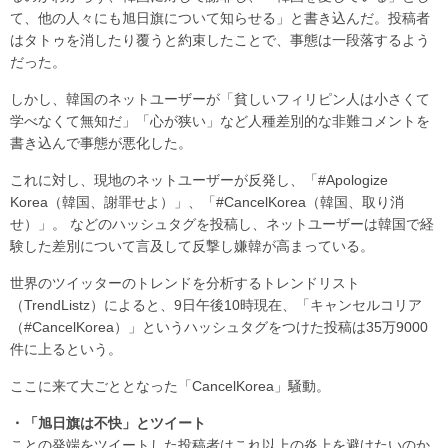
て、他の人々にも旭日旗について知らせる」と書き込んだ。投稿者
はタトゥを消したり覆うと約束したことで、事態は一段落するよう
だった。
しかし、韓国のネットユーザーが「貧しいフィリピン人は小さくて
学べなくて無知だ」「心が狭い」など人種差別的な非難コメントを
書き込んで事態が悪化した。
これに対し、現地のネットユーザーが反発し、「#Apologize
Korea（韓国、謝罪せよ）」、「#CancelKorea（韓国、取り消
せ）」。 などのハッシュタグを投稿し、ネットユーザーは韓国で経
験した差別について言及して反撃し嫌韓が高まっている。
世界のツイッターのトレンドを分析するトレンドリスト
（TrendListz）によると、9日午後10時現在、「キャンセルコリア
（#CancelKorea）」というハッシュタグをつけた投稿は35万9000
件に上るという。
ここに来て大ごととなった「CancelKorea」騒動。
・「旭日旗は不快」とツイート
ことの発端をツイートした投稿者はこれ以上の炎上を避けたいのか