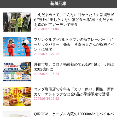
新着記事
「えだまめって、こんなに甘かった？」新潟県民
が“県外に出したくないほど食べる”極上えだまめ
を森のビアガーデンで実食
2026/08/05 11:06
プリングルズ×ウルトラマンの新フレーバー「ガ
ーリックバター」発表 片寄涼太さんが祝福イベ
ントに登場
2026/07/01 22:12
外食市場、コロナ禍後初めて2019年超え 5月は
3282億円に
2026/07/01 16:24
コメダ珈琲店で今年も「カリー祭り」開催 新作
カリーナンドッグなど全6品が季節限定で登場
2026/06/16 15:52
QIROCA、ケーブル内蔵の10000mAhモバイルバ