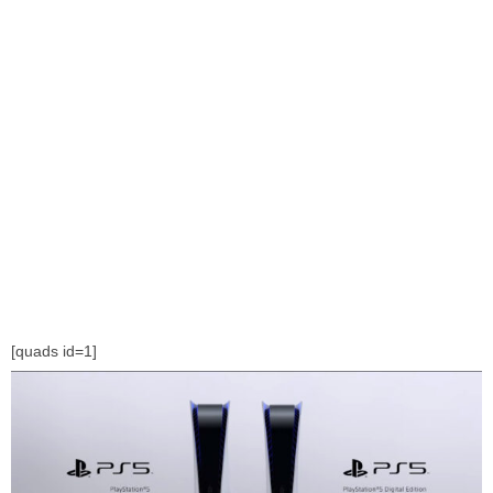
[quads id=1]