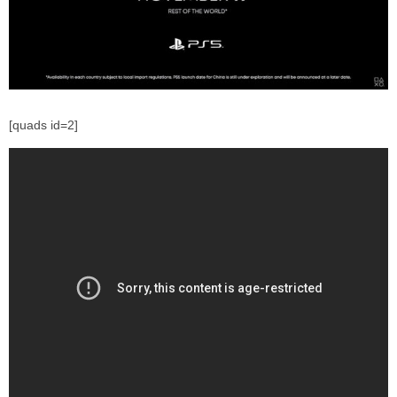
[quads id=2]