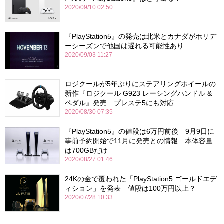
2020/09/10 02:50
『PlayStation5』の発売は北米とカナダがホリデ
ーシーズンで他国は遅れる可能性あり
2020/09/03 11:27
ロジクールが5年ぶりにステアリングホイールの
新作『ロジクール G923 レーシングハンドル &
ペダル』発売 プレステ5にも対応
2020/08/30 07:35
『PlayStation5』の値段は6万円前後 9月9日に
事前予約開始で11月に発売との情報 本体容量
は700GBだけ
2020/08/27 01:46
24Kの金で覆われた「PlayStation5 ゴールドエデ
ィション」を発表 値段は100万円以上？
2020/07/28 10:33