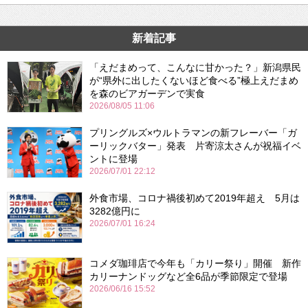
新着記事
「えだまめって、こんなに甘かった？」新潟県民
が“県外に出したくないほど食べる”極上えだまめ
を森のビアガーデンで実食
2026/08/05 11:06
プリングルズ×ウルトラマンの新フレーバー「ガ
ーリックバター」発表 片寄涼太さんが祝福イベ
ントに登場
2026/07/01 22:12
外食市場、コロナ禍後初めて2019年超え 5月は
3282億円に
2026/07/01 16:24
コメダ珈琲店で今年も「カリー祭り」開催 新作
カリーナンドッグなど全6品が季節限定で登場
2026/06/16 15:52