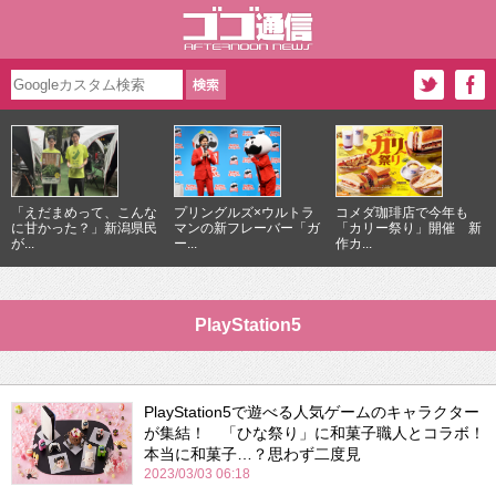
「えだまめって、こんな
プリングルズ×ウルトラ
コメダ珈琲店で今年も
に甘かった？」新潟県民
マンの新フレーバー「ガ
「カリー祭り」開催 新
が...
ー...
作カ...
PlayStation5
PlayStation5で遊べる人気ゲームのキャラクター
が集結！ 「ひな祭り」に和菓子職人とコラボ！
本当に和菓子…？思わず二度見
2023/03/03 06:18