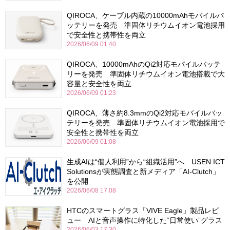
QIROCA、ケーブル内蔵の10000mAhモバイルバ
ッテリーを発売 準固体リチウムイオン電池採用
で安全性と携帯性を両立
2026/06/09 01:40
QIROCA、10000mAhのQi2対応モバイルバッテ
リーを発売 準固体リチウムイオン電池搭載で大
容量と安全性を両立
2026/06/09 01:23
QIROCA、薄さ約8.3mmのQi2対応モバイルバッ
テリーを発売 準固体リチウムイオン電池採用で
安全性と携帯性を両立
2026/06/09 01:08
生成AIは“個人利用”から“組織活用”へ USEN ICT
Solutionsが実態調査と新メディア「AI-Clutch」
を公開
2026/06/08 17:08
HTCのスマートグラス「VIVE Eagle」製品レビ
ュー AIと音声操作に特化した“日常使い”グラス
2026/06/03 17:30