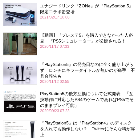
エナジードリンク『ZONe』が『PlayStation 5』
限定コラボ缶登場
2021/02/17 10:00
【動画】『プレステ5』を購入できなかった人必
見 『PS5シミュレーター』が公開される！
2020/11/17 07:33
『PlayStation5』の発売日なのに全く盛り上がら
ず ロンチにキラータイトルが無いのが痛手 不
具合報告も
2020/11/12 02:55
PlayStation5の後方互換について公式発表 「互
換動作に対応したPS4のゲームであればPS5でそ
のままプレイ可能」
2020/09/23 07:23
『PlayStation5』は『PlayStation4』のディスク
を入れても動作しない？ Twitterにそんな噂が浮
上