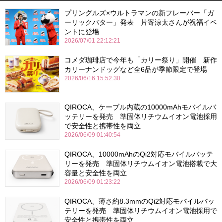
プリングルズ×ウルトラマンの新フレーバー「ガ
ーリックバター」発表 片寄涼太さんが祝福イベ
ントに登場
2026/07/01 22:12:21
コメダ珈琲店で今年も「カリー祭り」開催 新作
カリーナンドッグなど全6品が季節限定で登場
2026/06/16 15:52:30
QIROCA、ケーブル内蔵の10000mAhモバイルバ
ッテリーを発売 準固体リチウムイオン電池採用
で安全性と携帯性を両立
2026/06/09 01:40:54
QIROCA、10000mAhのQi2対応モバイルバッテ
リーを発売 準固体リチウムイオン電池搭載で大
容量と安全性を両立
2026/06/09 01:23:22
QIROCA、薄さ約8.3mmのQi2対応モバイルバッ
テリーを発売 準固体リチウムイオン電池採用で
安全性と携帯性を両立