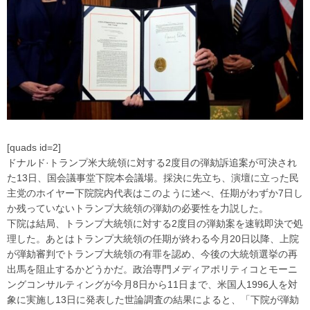
[quads id=2]
ドナルド·トランプ米大統領に対する2度目の弾劾訴追案が可決され
た13日、国会議事堂下院本会議場。採決に先立ち、演壇に立った民
主党のホイヤー下院院内代表はこのように述べ、任期がわずか7日し
か残っていないトランプ大統領の弾劾の必要性を力説した。
下院は結局、トランプ大統領に対する2度目の弾劾案を速戦即決で処
理した。あとはトランプ大統領の任期が終わる今月20日以降、上院
が弾劾審判でトランプ大統領の有罪を認め、今後の大統領選挙の再
出馬を阻止するかどうかだ。政治専門メディアポリティコとモーニ
ングコンサルティングが今月8日から11日まで、米国人1996人を対
象に実施し13日に発表した世論調査の結果によると、「下院が弾劾