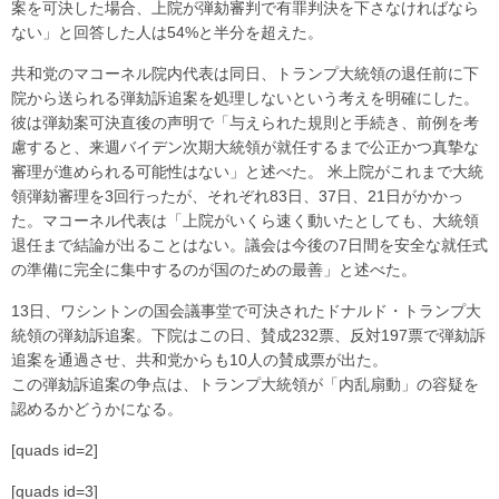
案を可決した場合、上院が弾劾審判で有罪判決を下さなければなら
ない」と回答した人は54%と半分を超えた。
共和党のマコーネル院内代表は同日、トランプ大統領の退任前に下
院から送られる弾劾訴追案を処理しないという考えを明確にした。
彼は弾劾案可決直後の声明で「与えられた規則と手続き、前例を考
慮すると、来週バイデン次期大統領が就任するまで公正かつ真摯な
審理が進められる可能性はない」と述べた。 米上院がこれまで大統
領弾劾審理を3回行ったが、それぞれ83日、37日、21日がかかっ
た。マコーネル代表は「上院がいくら速く動いたとしても、大統領
退任まで結論が出ることはない。議会は今後の7日間を安全な就任式
の準備に完全に集中するのが国のための最善」と述べた。
13日、ワシントンの国会議事堂で可決されたドナルド・トランプ大
統領の弾劾訴追案。下院はこの日、賛成232票、反対197票で弾劾訴
追案を通過させ、共和党からも10人の賛成票が出た。
この弾劾訴追案の争点は、トランプ大統領が「内乱扇動」の容疑を
認めるかどうかになる。
[quads id=2]
[quads id=3]