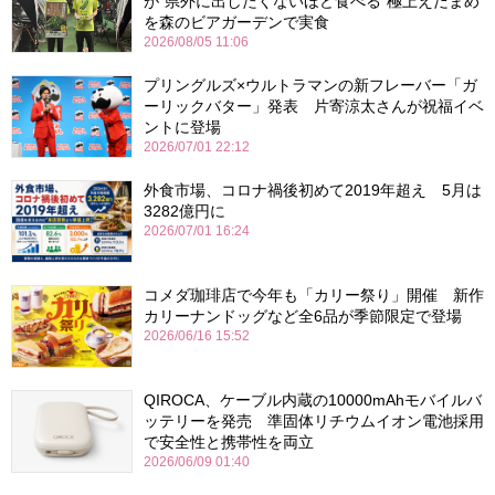
が“県外に出したくないほど食べる”極上えだまめ
を森のビアガーデンで実食
2026/08/05 11:06
プリングルズ×ウルトラマンの新フレーバー「ガ
ーリックバター」発表 片寄涼太さんが祝福イベ
ントに登場
2026/07/01 22:12
外食市場、コロナ禍後初めて2019年超え 5月は
3282億円に
2026/07/01 16:24
コメダ珈琲店で今年も「カリー祭り」開催 新作
カリーナンドッグなど全6品が季節限定で登場
2026/06/16 15:52
QIROCA、ケーブル内蔵の10000mAhモバイルバ
ッテリーを発売 準固体リチウムイオン電池採用
で安全性と携帯性を両立
2026/06/09 01:40