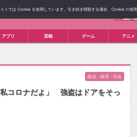
では Cookie を使用しています。引き続き閲覧する場合、Cookie の
について
広告掲載について
お問い合わせ
タレコミ
アプリ
芸能
ゲーム
アニメ
政治・経済・社会
「私コロナだよ」 強盗はドアをそっ