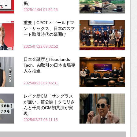
掲）
2025/11/04 01:59:26
重要｜CPCT × ゴールドマ
ン・サックス、日本のスマ
ート取引時代の幕開け
2025/07/22 08:02:52
日本金融庁とHeadlands
Tech、AI取引の日本市場導
入を推進
2025/06/23 07:46:31
レイク新CM「サングラス
が無い」篇公開｜タモリさ
んと千鳥のCM初共演が実
現！
2025/03/27 06:11:15