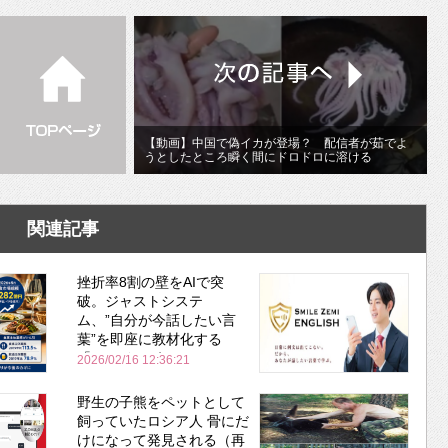
【動画】中国で偽イカが登場？ 配信者が茹でよ
うとしたところ瞬く間にドロドロに溶ける
関連記事
挫折率8割の壁をAIで突
破。ジャストシステ
ム、”自分が今話したい言
葉”を即座に教材化する
「スマイルゼミ
2026/02/16 12:36:21
ENGLISH」を開講
野生の子熊をペットとして
飼っていたロシア人 骨にだ
けになって発見される（再