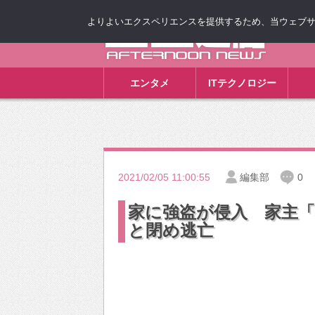
よりよいエクスペリエンスを提供するため、当ウェブサイト
ゴゴ通信
エンタメ
ITテクノロジー
2021/02/05 11:00:55
編集部
0
家に強盗が侵入 家主
と閉め逃亡