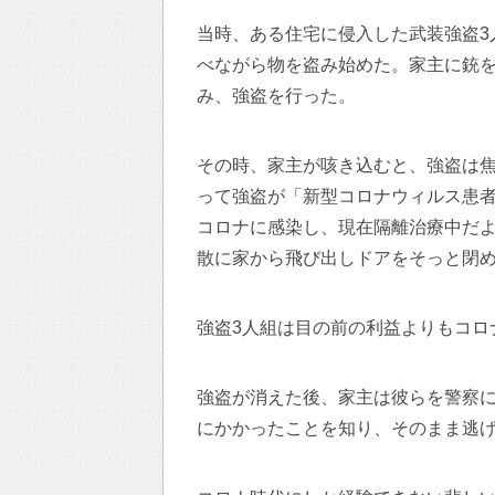
当時、ある住宅に侵入した武装強盗3
べながら物を盗み始めた。家主に銃
み、強盗を行った。
その時、家主が咳き込むと、強盗は
って強盗が「新型コロナウィルス患
コロナに感染し、現在隔離治療中だ
散に家から飛び出しドアをそっと閉
強盗3人組は目の前の利益よりもコロ
強盗が消えた後、家主は彼らを警察
にかかったことを知り、そのまま逃