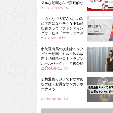
アルな動画とAIで実践的な
英語力を習得可能に
2025/12/19 12:20:53
「みんなで大家さん」の次
に問題になりそうな不動産
投資クラウドファンディン
グサービス「ヤマワケエス
テート」
2025/11/04 10:42:53
参院選出馬の横山緑インタ
ビュー動画「ミルク飲み放
題！消費税ゼロ！ドラゴン
ボールパーク」 奇抜公約
が止まらない
2025/07/09 01:44:34
仮想通貨カジノでおすすめ
なのは？お得なオンカジボ
ーナスも
2025/04/04 10:35:21