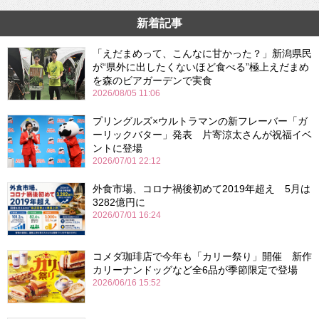
新着記事
「えだまめって、こんなに甘かった？」新潟県民
が“県外に出したくないほど食べる”極上えだまめ
を森のビアガーデンで実食
2026/08/05 11:06
プリングルズ×ウルトラマンの新フレーバー「ガ
ーリックバター」発表 片寄涼太さんが祝福イベ
ントに登場
2026/07/01 22:12
外食市場、コロナ禍後初めて2019年超え 5月は
3282億円に
2026/07/01 16:24
コメダ珈琲店で今年も「カリー祭り」開催 新作
カリーナンドッグなど全6品が季節限定で登場
2026/06/16 15:52