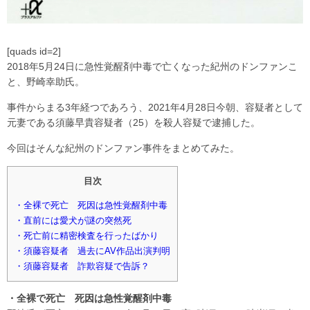
[quads id=2]
2018年5月24日に急性覚醒剤中毒で亡くなった紀州のドンファンこ
と、野崎幸助氏。
事件からまる3年経つであろう、2021年4月28日今朝、容疑者として
元妻である須藤早貴容疑者（25）を殺人容疑で逮捕した。
今回はそんな紀州のドンファン事件をまとめてみた。
目次
・全裸で死亡 死因は急性覚醒剤中毒
・直前には愛犬が謎の突然死
・死亡前に精密検査を行ったばかり
・須藤容疑者 過去にAV作品出演判明
・須藤容疑者 詐欺容疑で告訴？
・全裸で死亡 死因は急性覚醒剤中毒