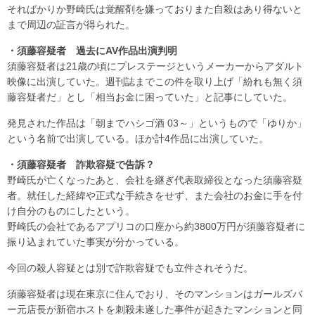
そればかりか野崎氏は覚醒剤を嫌っておりまた自殺はあり得ないと
まで周辺の証言が得られた。
・須藤容疑者 過去にAV作品出演判明
須藤容疑者は21歳の頃にプレステージというメーカーからアダルト
映像に出演していた。週刊誌までこの件を取り上げ「紛れも無く須
藤容疑者だ」とし「相当お金に困っていた」と記事にしていた。
発見された作品は「朝までハシゴ酒 03～」というもので「ゆりか」
という名前で出演している。ほか計4作品に出演していた。
・須藤容疑者 詐欺容疑で告訴？
野崎氏が亡くなったあと、会社を継ぎ代表取締役となった須藤容疑
者。就任した経緯や正式な手続きをせず、また会社のお金に手を付
け自分のものにしたという。
野崎氏の会社であるアプリコの口座から約3800万円が須藤容疑者に
振り込まれていた事実が分かっている。
今回の殺人容疑とは別で詐欺容疑でも立件されそうだ。
須藤容疑者は現在東京に住んでおり、そのマンションはガールズバ
ー元店長が新宿ホストを刺殺未遂した事件が起きたマンションと同