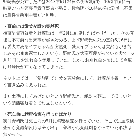
野崎氏が死亡したのは2018年5月24日の夜9時頃で、10時半頃に当
時妻だった須藤早貴容疑者が発見。救急隊が10時50分に到着し死因
は急性覚醒剤中毒だと判明。
・直前には愛犬が謎の突然死
須藤早貴容疑者と野崎氏は同年2月に結婚したばかりだった。その直
後に不可解な出来事が起き始める。まず野崎氏の死の直前5月6日に
は愛犬であるイブちゃんが突然死。愛犬イブちゃんは突然もがき苦
しみそのまま死亡したという。野崎氏が大変可愛がっていた犬で、6
月11日にお別れ会を予定していた。しかしお別れ会を前にして今度
は野崎氏が亡くなってしまった。
ネット上では「（覚醒剤で）犬を実験台にして、野崎が本番」とい
う書き込みも見られた。
また土葬にしてあげたいという野崎氏と、絶対火葬にしてほしいと
いう須藤容疑者とで対立したという。
・死亡前に精密検査を行ったばかり
実は野崎氏は死亡前の5月に精密検査を行っていた。そこでは血液検
査から覚醒剤反応は全く出ず、普段から覚醒剤をやっていた形跡は
無かった。