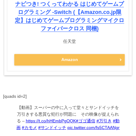
ナビつき! つくってわかる はじめてゲームプ
ログラミング -Switch (【Amazon.co.jp限
定】はじめてゲームプログラミングマイクロ
ファイバークロス 同梱)
任天堂
Amazon
[quads id=2]
【動画】スーパーの中に入って堂々とサンドイッチを
万引きする悪質な犯行が問題に その映像が捉えられ
る –
https://t.co/hHEmbPgOQK
#ゴゴ通信
#万引き
#動
画
#カモメ
#サンドイッチ
pic.twitter.com/fs5CTAANgr