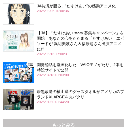
JA共済が贈る、“たすけあい”の感動アニメ化
2025/08/06 10:00:36
【JA】「たすけあい story 募集キャンペーン」を
開始 あなたの心あたたまる「たすけあい」エピ
ソードが 浜辺美波さん＆福原遥さん出演アニメ
に!?
2025/05/16 17:00:31
開発秘話を漫画化した「VAIOモノがたり」2本を
特設サイトで公開
2025/04/18 01:03:00
暗黒放送の横山緑のグッズタオルがアメリカのブ
ランドXLARGEを丸パクリ
2025/01/30 01:44:20
もっとみる