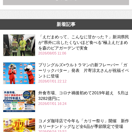
新着記事
「えだまめって、こんなに甘かった？」新潟県民
が“県外に出したくないほど食べる”極上えだまめ
を森のビアガーデンで実食
2026/08/05 11:06
プリングルズ×ウルトラマンの新フレーバー「ガ
ーリックバター」発表 片寄涼太さんが祝福イベ
ントに登場
2026/07/01 22:12
外食市場、コロナ禍後初めて2019年超え 5月は
3282億円に
2026/07/01 16:24
コメダ珈琲店で今年も「カリー祭り」開催 新作
カリーナンドッグなど全6品が季節限定で登場
2026/06/16 15:52