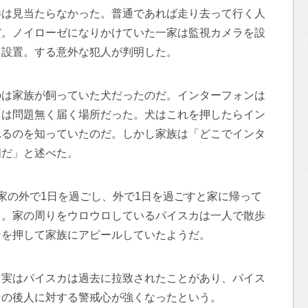
影は見当たらなかった。普通であれば走り去って行く人
だ。ノイローゼになりかけていた一家は監視カメラを設
を設置。する意外な犯人が判明した。
のは家族が飼っていた犬だったのだ。インターフォンは
ては問題無く届く場所だった。犬はこれを押したらイン
れるのを知っていたのだ。しかし家族は「どこでインタ
明だ」と述べた。
家の外で1日を過ごし、外で1日を過ごすと家に帰って
る。家の周りをウロウロしているパイスカは一人で散歩
ンを押して家族にアピールしていたようだ。
 実はパイスカは過去に拉致されたことがあり、パイス
その後人に対する警戒心が強くなったという。