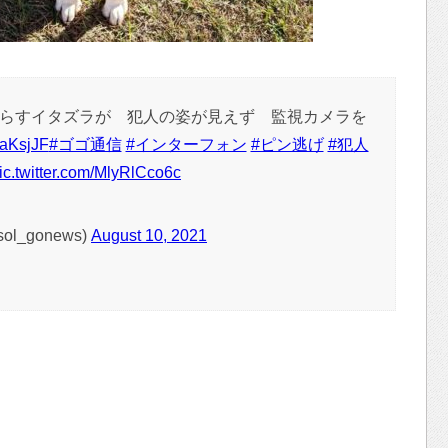
らすイタズラが 犯人の姿が見えず 監視カメラを
oaKsjJF
#ゴゴ通信
#インターフォン
#ピン逃げ
#犯人
ic.twitter.com/MlyRlCco6c
ol_gonews)
August 10, 2021