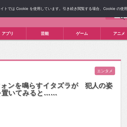
では Cookie を使用しています。引き続き閲覧する場合、Cookie の
について
広告掲載について
お問い合わせ
タレコミ
アプリ
芸能
ゲーム
アニメ
エンタメ
フォンを鳴らすイタズラが 犯人の姿
を置いてみると……