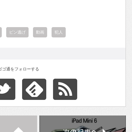
ピン逃げ
動画
犯人
ゴゴ通をフォローする