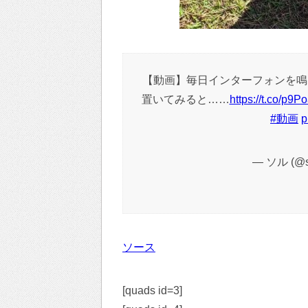
【動画】毎日インターフォンを鳴
置いてみると……
https://t.co/p9P
#動画
p
— ソル (@s
ソース
[quads id=3]