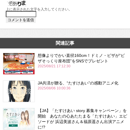
上に表示された文字を入力してください。
関連記事
想像よりでかい直径160cm！ドミノ・ピザが“ピ
ザそっくり座布団”をSNSでプレゼント
2025/08/21 17:12:30
JA共済が贈る、“たすけあい”の感動アニメ化
2025/08/06 10:00:36
【JA】「たすけあい story 募集キャンペーン」を
開始 あなたの心あたたまる「たすけあい」エピ
ソードが 浜辺美波さん＆福原遥さん出演アニメ
に!?