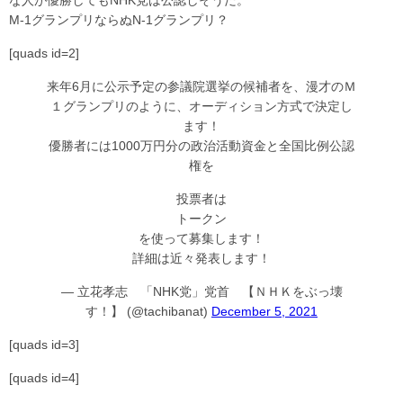
な人が優勝してもNHK党は公認しそうだ。
M-1グランプリならぬN-1グランプリ？
[quads id=2]
来年6月に公示予定の参議院選挙の候補者を、漫才のＭ
１グランプリのように、オーディション方式で決定し
ます！
優勝者には1000万円分の政治活動資金と全国比例公認
権を
投票者は
トークン
を使って募集します！
詳細は近々発表します！
— 立花孝志 「NHK党」党首 【ＮＨＫをぶっ壊
す！】 (@tachibanat)
December 5, 2021
[quads id=3]
[quads id=4]