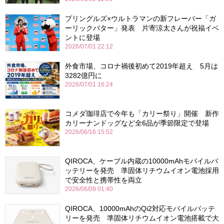
プリングルズ×ウルトラマンの新フレーバー「ガ
ーリックバター」発表 片寄涼太さんが祝福イベ
ントに登場
2026/07/01 22:12
外食市場、コロナ禍後初めて2019年超え 5月は
3282億円に
2026/07/01 16:24
コメダ珈琲店で今年も「カリー祭り」開催 新作
カリーナンドッグなど全6品が季節限定で登場
2026/06/16 15:52
QIROCA、ケーブル内蔵の10000mAhモバイルバ
ッテリーを発売 準固体リチウムイオン電池採用
で安全性と携帯性を両立
2026/06/09 01:40
QIROCA、10000mAhのQi2対応モバイルバッテ
リーを発売 準固体リチウムイオン電池搭載で大