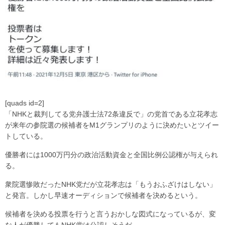
[quads id=2]
「NHKと裁判してる党弁護士法72条違反で」の党首である立花孝志
が来年の参院選の候補者をM1グランプリのように決めたいとツイー
トしている。
優勝者には1000万円分の政治活動資金と全国比例公認権が与えられ
る。
衆院選惨敗だったNHK党だが立花孝志は「もうおふざけはしない」
と発言。しかし早速オーディションで候補者を決めるという。
候補者を決める投票を行うと言うおかしな図式になっているが、変