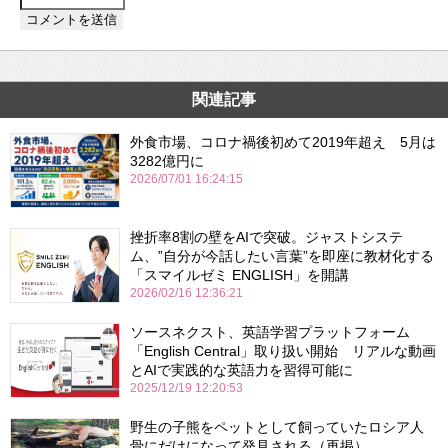
関連記事
外食市場、コロナ禍後初めて2019年超え 5月は
3282億円に
2026/07/01 16:24:15
挫折率8割の壁をAIで突破。ジャストシステ
ム、”自分が今話したい言葉”を即座に教材化する
「スマイルゼミ ENGLISH」を開講
2026/02/16 12:36:21
ソースネクスト、英語学習プラットフォーム
「English Central」取り扱い開始 リアルな動画
とAIで実践的な英語力を習得可能に
2025/12/19 12:20:53
野生の子熊をペットとして飼っていたロシア人
骨にだけになって発見される（再掲）