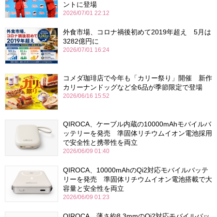
ントに登場
2026/07/01 22:12
外食市場、コロナ禍後初めて2019年超え 5月は
3282億円に
2026/07/01 16:24
コメダ珈琲店で今年も「カリー祭り」開催 新作
カリーナンドッグなど全6品が季節限定で登場
2026/06/16 15:52
QIROCA、ケーブル内蔵の10000mAhモバイルバ
ッテリーを発売 準固体リチウムイオン電池採用
で安全性と携帯性を両立
2026/06/09 01:40
QIROCA、10000mAhのQi2対応モバイルバッテ
リーを発売 準固体リチウムイオン電池搭載で大
容量と安全性を両立
2026/06/09 01:23
QIROCA、薄さ約8.3mmのQi2対応モバイルバッ