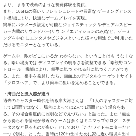
より、 まるで映画のような視覚体験を提供。
また、165Hzの高いリフレッシュレートや豊富な ゲーミングアシス
ト機能により、快適なゲームプ レイを実現。
簡単にパラメータ設定が可能なジョイスティック やデュアルスピー
カー内蔵のサウンドバー(サウ ンドエディションのみ)など、ゲーミ
ングを中心 にエンタメやビジネスといった様々な用途でご利 用いた
だけるモニターとなっている。
ゲーム中、敵がどこにいるか わからない、ということはも うなくな
る。暗い場所では ディスプレイの明るさを調整できる「暗視野コン
トロー ル」機能により、相手に気づ かれる前に気づくことができ
る。また、相手を発見し たら、画面上のデジタルター ゲットサイト
「クロスヘア」で、より簡単に狙いを定めることができる。
・湾曲だと没入感が違う
過去のキャスター時代を語る岸大河さんは、「1人のキャスターに対
して1画面ではなく、場合によっては2人で1画面という場合をあ
る。その場合角度的に照明などで見づらい」と語った。また「画面
から得られる情報が最近のゲームは多くはミニマップやログ、ステ
ータスなど見るものが多い」としており「ただワイドモニターだと
一つで済む」とした。当時は120Hz出すために家に近い環境を出す