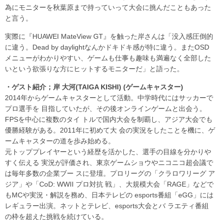
為にモニターを秋葉原まで持っていって大会に挑んだこともあった
と言う。
実際に『HUAWEI MateView GT』を触った岸さんは「没入感圧倒的
に違う。Dead by daylightなんかドキドキ感が特に違う。またOSD
メニューがわかりやすい、ゲームも仕事も趣味も満遍なく全部した
いという欲張りな方にヒットするモニターだ」と語った。
・ゲスト紹介；岸 大河(TAIGA KISHI) (ゲームキャスター)
2014年からゲームキャスターとして活動。中学時代にはサッカーで
プロ選手を 目指していたが、その後オンラインゲームと出会う。
FPSを中心に複数のタイ トルで国内大会を制覇し、アジア大会でも
優勝経験がある。2011年に初めて大 会の実況をしたことを機に、ゲ
ームキャスターの道を歩み始める。
元トッププレイヤーという経歴を活かした、選手の目線を分かりや
すく伝える 実況が評価され、東京ゲームショウやニコニコ超会議で
は毎年多数の企業ブー スに登壇。プロリーグの「クラロワリーグ ア
ジア」や「CoD: WWII プロ対抗 戦」、大規模大会「RAGE」などで
もMCや実況・解説を務め、日本テレビの esports番組「eGG」には
レギュラー出演。ネットとテレビ、esports大会とバ ラエティ番組
の枠を超えた挑戦を続けている。