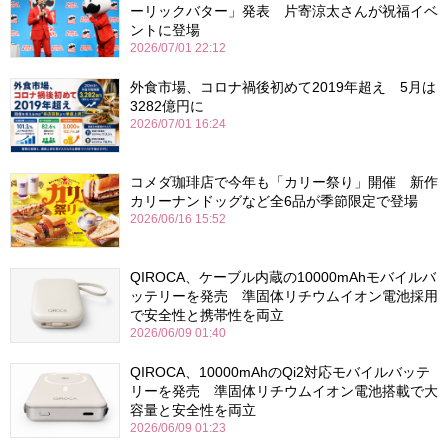
ーリックバター」発表 片寄涼太さんが祝福イベ
ントに登場
2026/07/01 22:12
外食市場、コロナ禍後初めて2019年超え 5月は
3282億円に
2026/07/01 16:24
コメダ珈琲店で今年も「カリー祭り」開催 新作
カリーナンドッグなど全6品が季節限定で登場
2026/06/16 15:52
QIROCA、ケーブル内蔵の10000mAhモバイルバ
ッテリーを発売 準固体リチウムイオン電池採用
で安全性と携帯性を両立
2026/06/09 01:40
QIROCA、10000mAhのQi2対応モバイルバッテ
リーを発売 準固体リチウムイオン電池搭載で大
容量と安全性を両立
2026/06/09 01:23