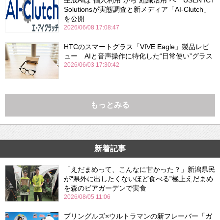
生成AIは“個人利用”から“組織活用”へ USEN ICT
Solutionsが実態調査と新メディア「AI-Clutch」
を公開
2026/06/08 17:08:47
HTCのスマートグラス「VIVE Eagle」製品レビ
ュー AIと音声操作に特化した“日常使い”グラス
2026/06/03 17:30:42
もっとみる
新着記事
「えだまめって、こんなに甘かった？」新潟県民
が“県外に出したくないほど食べる”極上えだまめ
を森のビアガーデンで実食
2026/08/05 11:06
プリングルズ×ウルトラマンの新フレーバー「ガ