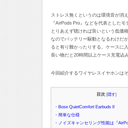
ストレス無くというのは環境音が消
『AirPods Pro』などを代表と
とりあえず聴ければ良いという低価
なのでバッテリー駆動となるわけだが
ると有り難かったりする。ケースに入
長い物だと20時間以上ケース充電込
今回紹介するワイヤレスイヤホンは
目次
[
隠す
]
・Bose QuietComfort Earbuds II
・簡単な仕様
・ノイズキャンセリング性能は『AirPod