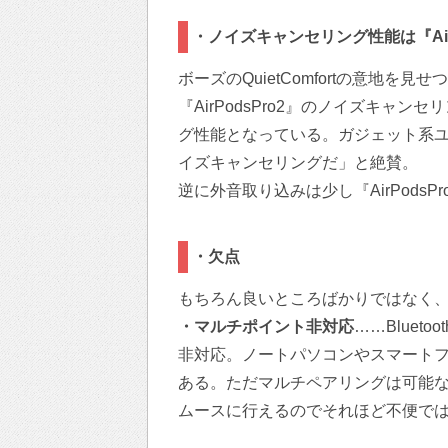
・ノイズキャンセリング性能は『AirP
ボーズのQuietComfortの意地
『AirPodsPro2』のノイズキャ
グ性能となっている。ガジェット系
イズキャンセリングだ」と絶賛。
逆に外音取り込みは少し『AirPods
・欠点
もちろん良いところばかりではなく
・マルチポイント非対応
……Blue
非対応。ノートパソコンやスマート
ある。ただマルチペアリングは可能
ムースに行えるのでそれほど不便で