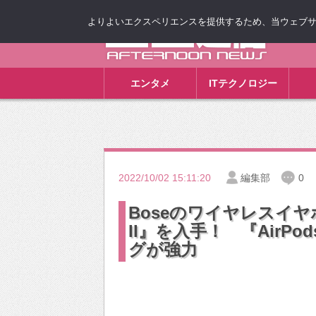
よりよいエクスペリエンスを提供するため、当ウェブサイト
ゴゴ通信
エンタメ
ITテクノロジー
2022/10/02 15:11:20
編集部
0
Boseのワイヤレスイヤホン『B
II』を入手！ 『AirP
グが強力