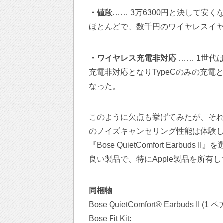
・値段
…… 3万6300円と決して安
ほとんどで、数千円のワイヤレスイ
・ワイヤレス充電非対応
…… 1世代
充電非対応となりTypeCのみの充
なった。
このように欠点も挙げてみたが、それほどこれを
のノイズキャンセリング性能は体験してほ
『Bose QuietComfort Earbud
良い製品で、特にApple製品を所有
同梱物
Bose QuietComfort® Earbuds II (1 ペ
Bose Fit Kit: