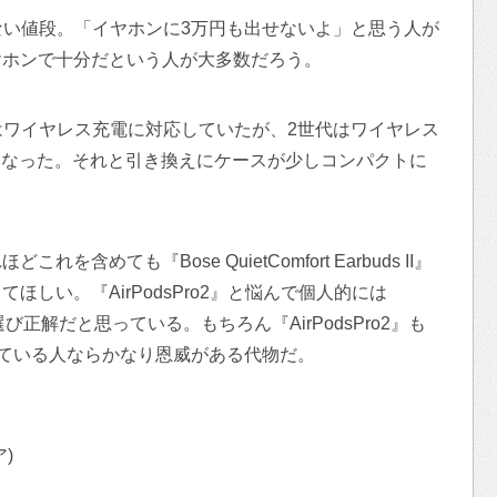
くない値段。「イヤホンに3万円も出せないよ」と思う人が
ヤホンで十分だという人が大多数だろう。
はワイヤレス充電に対応していたが、2世代はワイヤレス
電となった。それと引き換えにケースが少しコンパクトに
含めても『Bose QuietComfort Earbuds II』
しい。『AirPodsPro2』と悩んで個人的には
s II』を選び正解だと思っている。もちろん『AirPodsPro2』も
している人ならかなり恩威がある代物だ。
ア)