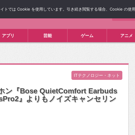
では Cookie を使用しています。引き続き閲覧する場合、Cookie の
について
広告掲載について
お問い合わせ
タレコミ
アプリ
芸能
ゲーム
アニメ
ITテクノロジー・ネット
ose QuietComfort Earbuds
odsPro2』よりもノイズキャンセリン