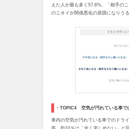
えた人が最も多く57.6%。「相手の
のニオイが関係悪化の原因になりう
・TOPIC4 空気が汚れている車
車内の空気が汚れている車でのドラ
答。約10％は「全く楽しめない」と