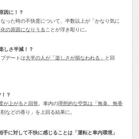
の原因に！？
になった時の不快度について、半数以上が「かなり気に
悪化の原因になりうる
ことが浮き彫りに。
、楽しさ半減！？
イブデートは
大半の人が「楽しさが損なわれる」
と回
P！？
度が上がると回答
。車内の
理想的な空気は「無臭、無香
香剤などの香り」を上回る結果に。
際に相手に対して不快に感じることは「運転と車内環境」