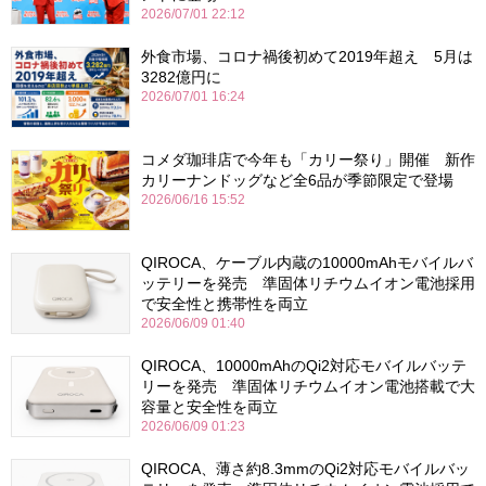
2026/07/01 22:12
外食市場、コロナ禍後初めて2019年超え 5月は
3282億円に
2026/07/01 16:24
コメダ珈琲店で今年も「カリー祭り」開催 新作
カリーナンドッグなど全6品が季節限定で登場
2026/06/16 15:52
QIROCA、ケーブル内蔵の10000mAhモバイルバ
ッテリーを発売 準固体リチウムイオン電池採用
で安全性と携帯性を両立
2026/06/09 01:40
QIROCA、10000mAhのQi2対応モバイルバッテ
リーを発売 準固体リチウムイオン電池搭載で大
容量と安全性を両立
2026/06/09 01:23
QIROCA、薄さ約8.3mmのQi2対応モバイルバッ