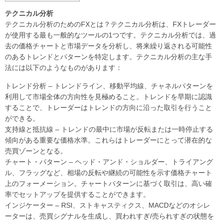
テクニカル分析
テクニカル分析のためのFXとは？テクニカル分析は、FXトレーダー
が使用する最も一般的なツールの1つです。テクニカル分析では、過
去の価格チャートと市場データを分析し、将来繰り返される可能性
のあるトレンドとパターンを特定します。テクニカル分析の主な手
法には以下のようなものがあります：
トレンド分析 – トレンドライン、移動平均線、チャネルパターンを
利用して市場全体の方向性を見極めること。トレンドを早期に認識
することで、トレーダーはトレンドの方向に沿った取引を行うこと
ができる。
支持線と抵抗線 – トレンドの最中に市場が反転または一時停止する
傾向がある重要な価格水準。これらはトレーダーにとって潜在的な
売買ゾーンとなる。
チャート・パターン – ヘッド・アンド・ショルダー、トライアング
ル、フラッグなど、相場の反転や継続の可能性を示す価格チャート
上のフォーメーション。チャートパターンに基づく取引は、高い確
率でセットアップを提供することができます。
インジケーター – RSI、ストキャスティクス、MACDなどのオシレ
ーターは、売買シグナルを生成し、買われすぎ/売られすぎの状態を