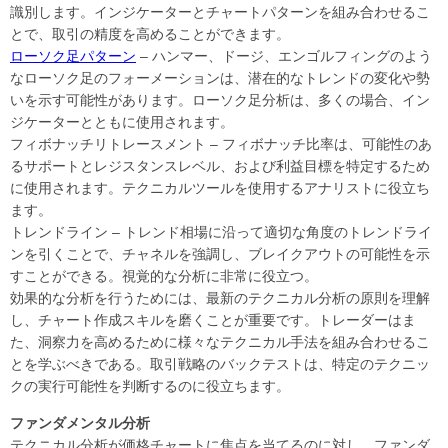
識別します。インジケーターとチャートパターンを組み合わせるこ
とで、取引の精度を高めることができます。
ローソク足パターン
– ハンマー、ドージ、エンゴルフィングのよう
なローソク足のフォーメーションは、潜在的なトレンドの変化や勢
いを示す可能性があります。ローソク足分析は、多くの場合、イン
ジケーターとともに使用されます。
フィボナッチリトレースメント – フィボナッチ比率は、可能性のあ
るサポートとレジスタンスレベル、および利益目標を特定するため
に使用されます。テクニカルツールを使用するアナリストに役立ち
ます。
トレンドライン – トレンド相場に沿って適切な角度のトレンドライ
ンを引くことで、チャネルを強調し、ブレイクアウトの可能性を示
すことができる。視覚的な分析に非常に役立つ。
効果的な分析を行うためには、最新のテクニカル分析の原則を理解
し、チャート作成スキルを磨くことが重要です。トレーダーはま
た、洞察力を高めるために様々なテクニカル手法を組み合わせるこ
とを学ぶべきである。取引戦略のバックテストは、特定のテクニッ
クの実行可能性を判断するのに役立ちます。
ファンダメンタル分析
テクニカル分析が価格チャートに焦点を当てるのに対し、ファンダ