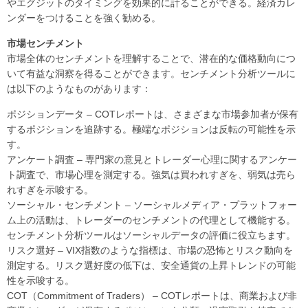
やエグジットのタイミングを効果的に計ることができる。経済カレ
ンダーをつけることを強く勧める。
市場センチメント
市場全体のセンチメントを理解することで、潜在的な価格動向につ
いて有益な洞察を得ることができます。センチメント分析ツールに
は以下のようなものがあります：
ポジションデータ – COTレポートは、さまざまな市場参加者が保有
するポジションを追跡する。極端なポジションは反転の可能性を示
す。
アンケート調査 – 専門家の意見とトレーダー心理に関するアンケー
ト調査で、市場心理を測定する。強気は買われすぎを、弱気は売ら
れすぎを示唆する。
ソーシャル・センチメント – ソーシャルメディア・プラットフォー
ム上の活動は、トレーダーのセンチメントの代理として機能する。
センチメント分析ツールはソーシャルデータの評価に役立ちます。
リスク選好 – VIX指数のような指標は、市場の恐怖とリスク動向を
測定する。リスク選好度の低下は、安全通貨の上昇トレンドの可能
性を示唆する。
COT（Commitment of Traders） – COTレポートは、商業および非