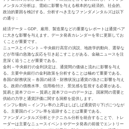
メンタルズ分析は、需給に影響を与える根本的な経済的、社会的、
政治的要因を検討する。分析すべき主なファンダメンタルズは以下
の通り：
経済データ – GDP、雇用、製造業などの重要なレポートは通貨ペア
に大きな影響を与えます。データ発表カレンダーを常に更新してお
くことが重要です。
ニュースとイベント – 中央銀行高官の演説、地政学的動向、選挙な
どが市場の急激な反応を引き起こすことがある。金融ニュースを注
意深く追うことが重要である。
金利 – 中央銀行の金利決定は、通貨間の価値と流れに影響を与え
る。主要中央銀行の金利政策を分析することは極めて重要である。
各国の財務状況 – 各国の経済・財務状況は通貨の強さに影響を与え
る。政府の債務水準、信用格付け、景況感を監視する必要がある。
貿易と資本フロー – 貿易と資本フローのデータは、国家間の需要と
供給の力学と通貨評価に関する洞察を提供します。
インフレ動向 – インフレ率の上昇はしばしば通貨切り下げにつなが
る。主要国のインフレ率を追跡することは重要である。
ファンダメンタルズ分析とテクニカル分析を統合することで、トレ
ーダーは主要なニュースイベントやデータ発表の前後でエントリー