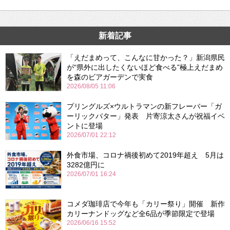
新着記事
「えだまめって、こんなに甘かった？」新潟県民
が“県外に出したくないほど食べる”極上えだまめ
を森のビアガーデンで実食
2026/08/05 11:06
プリングルズ×ウルトラマンの新フレーバー「ガ
ーリックバター」発表 片寄涼太さんが祝福イベ
ントに登場
2026/07/01 22:12
外食市場、コロナ禍後初めて2019年超え 5月は
3282億円に
2026/07/01 16:24
コメダ珈琲店で今年も「カリー祭り」開催 新作
カリーナンドッグなど全6品が季節限定で登場
2026/06/16 15:52