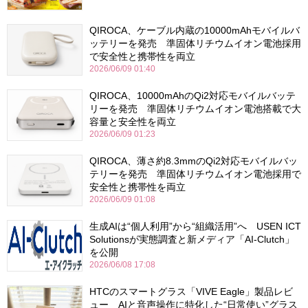
QIROCA、ケーブル内蔵の10000mAhモバイルバ
ッテリーを発売 準固体リチウムイオン電池採用
で安全性と携帯性を両立
2026/06/09 01:40
QIROCA、10000mAhのQi2対応モバイルバッテ
リーを発売 準固体リチウムイオン電池搭載で大
容量と安全性を両立
2026/06/09 01:23
QIROCA、薄さ約8.3mmのQi2対応モバイルバッ
テリーを発売 準固体リチウムイオン電池採用で
安全性と携帯性を両立
2026/06/09 01:08
生成AIは“個人利用”から“組織活用”へ USEN ICT
Solutionsが実態調査と新メディア「AI-Clutch」
を公開
2026/06/08 17:08
HTCのスマートグラス「VIVE Eagle」製品レビ
ュー AIと音声操作に特化した“日常使い”グラス