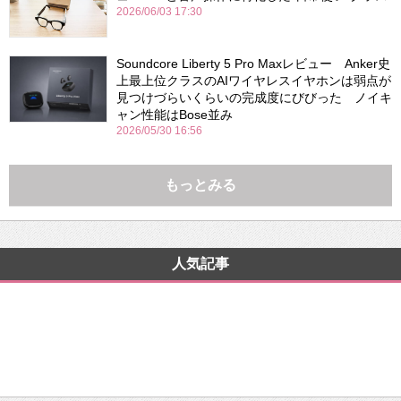
2026/06/03 17:30
Soundcore Liberty 5 Pro Maxレビュー Anker史
上最上位クラスのAIワイヤレスイヤホンは弱点が
見つけづらいくらいの完成度にびびった ノイキ
ャン性能はBose並み
2026/05/30 16:56
もっとみる
人気記事