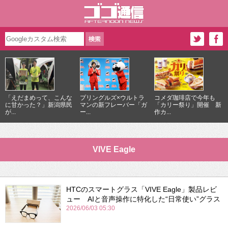
「えだまめって、こんな
プリングルズ×ウルトラ
コメダ珈琲店で今年も
に甘かった？」新潟県民
マンの新フレーバー「ガ
「カリー祭り」開催 新
が...
ー...
作カ...
VIVE Eagle
HTCのスマートグラス「VIVE Eagle」製品レビ
ュー AIと音声操作に特化した“日常使い”グラス
2026/06/03 05:30