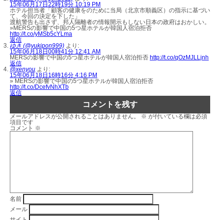
15年06月17日22時19分 10:19 PM
ホテル担当者「顧客の健康をのために当局（北京市順義区）の指示に基づい
て、今回の決定を下した」
渡航警告も出さず、邦人隔離者の情報開示もしない日本の政府はおかしい。
»MERSの影響で中国の5つ星ホテルが韓国人宿泊拒否
http://t.co/yMSb5cYLma
返信
ゆき (@yukipon999)
より:
15年06月18日00時41分 12:41 AM
MERSの影響で中国の5つ星ホテルが韓国人宿泊拒否
http://t.co/qOzMJLLjnh
返信
@xenyou
より:
15年06月18日16時16分 4:16 PM
» MERSの影響で中国の5つ星ホテルが韓国人宿泊拒否
http://t.co/DcefvNhXTb
返信
コメントを残す
メールアドレスが公開されることはありません。
※
が付いている欄は必須
項目です
コメント
※
名前
メール
サイト