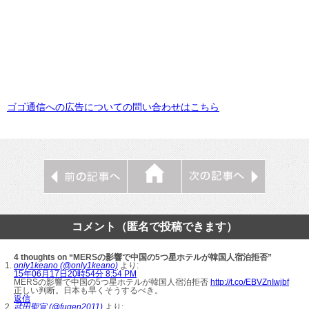
ゴゴ通信への広告についての問い合わせはこちら
コメント（匿名で投稿できます）
4 thoughts on “MERSの影響で中国の5つ星ホテルが韓国人宿泊拒否”
only1keano (@only1keano)
より:
15年06月17日20時54分 8:54 PM
MERSの影響で中国の5つ星ホテルが韓国人宿泊拒否
http://t.co/EBVZnIwjbf
正しい判断。日本も早くそうするべき。
返信
武田聖宣 (@fugen2011)
より: