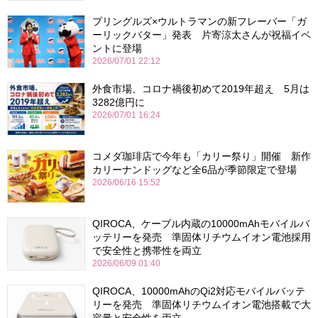
プリングルズ×ウルトラマンの新フレーバー「ガ
ーリックバター」発表 片寄涼太さんが祝福イベ
ントに登場
2026/07/01 22:12
外食市場、コロナ禍後初めて2019年超え 5月は
3282億円に
2026/07/01 16:24
コメダ珈琲店で今年も「カリー祭り」開催 新作
カリーナンドッグなど全6品が季節限定で登場
2026/06/16 15:52
QIROCA、ケーブル内蔵の10000mAhモバイルバ
ッテリーを発売 準固体リチウムイオン電池採用
で安全性と携帯性を両立
2026/06/09 01:40
QIROCA、10000mAhのQi2対応モバイルバッテ
リーを発売 準固体リチウムイオン電池搭載で大
容量と安全性を両立