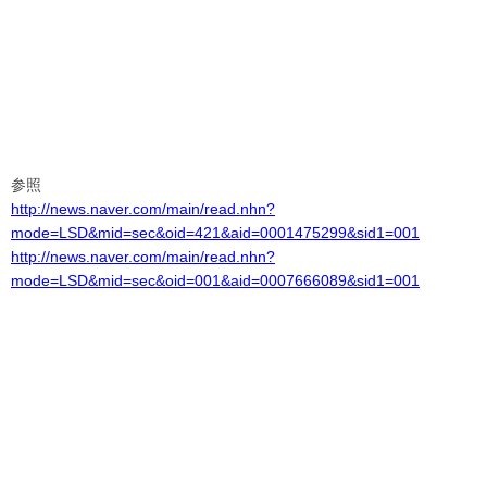
参照
http://news.naver.com/main/read.nhn?
mode=LSD&mid=sec&oid=421&aid=0001475299&sid1=001
http://news.naver.com/main/read.nhn?
mode=LSD&mid=sec&oid=001&aid=0007666089&sid1=001