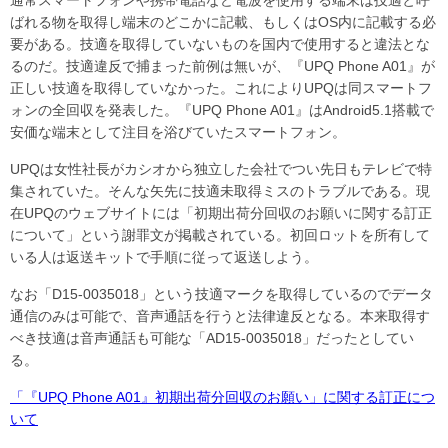
通常スマートフォンや携帯電話など電波を使用する端末は技適と呼
ばれる物を取得し端末のどこかに記載、もしくはOS内に記載する必
要がある。技適を取得していないものを国内で使用すると違法とな
るのだ。技適違反で捕まった前例は無いが、『UPQ Phone A01』が
正しい技適を取得していなかった。これによりUPQは同スマートフ
ォンの全回収を発表した。『UPQ Phone A01』はAndroid5.1搭載で
安価な端末として注目を浴びていたスマートフォン。
UPQは女性社長がカシオから独立した会社でつい先日もテレビで特
集されていた。そんな矢先に技適未取得ミスのトラブルである。現
在UPQのウェブサイトには「初期出荷分回収のお願いに関する訂正
について」という謝罪文が掲載されている。初回ロットを所有して
いる人は返送キットで手順に従って返送しよう。
なお「D15-0035018」という技適マークを取得しているのでデータ
通信のみは可能で、音声通話を行うと法律違反となる。本来取得す
べき技適は音声通話も可能な「AD15-0035018」だったとしてい
る。
「『UPQ Phone A01』初期出荷分回収のお願い」に関する訂正につ
いて