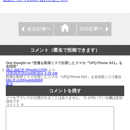
コメント（匿名で投稿できます）
One thought on “技適を取得ミスで出荷したスマホ『UPQ Phone A01』を
全回収”
鳩山 由紀夫 (@yukio1256)
より:
15年09月26日04時28分 4:28 AM
技適を取得ミスで出荷したスマホ『UPQ Phone A01』を全回収 | ゴゴ通信
http://t.co/NNye66dM99
返信
コメントを残す
メールアドレスが公開されることはありません。
※
が付いている欄は必須
項目です
コメント
※