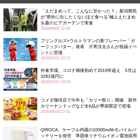
「えだまめって、こんなに甘かった？」新潟県民
が“県外に出したくないほど食べる”極上えだまめ
を森のビアガーデンで実食
2026/08/05 11:06
プリングルズ×ウルトラマンの新フレーバー「ガ
ーリックバター」発表 片寄涼太さんが祝福イベ
ントに登場
2026/07/01 22:12
外食市場、コロナ禍後初めて2019年超え 5月は
3282億円に
2026/07/01 16:24
コメダ珈琲店で今年も「カリー祭り」開催 新作
カリーナンドッグなど全6品が季節限定で登場
2026/06/16 15:52
QIROCA、ケーブル内蔵の10000mAhモバイルバ
ッテリーを発売 準固体リチウムイオン電池採用